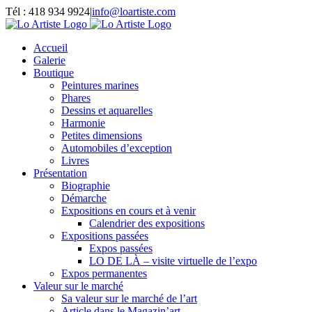
Passer
Tél : 418 934 9924
|
info@loartiste.com
au
Facebook
Instagram
Email
Pinterest
YouTube
contenu
Accueil
Galerie
Boutique
Peintures marines
Phares
Dessins et aquarelles
Harmonie
Petites dimensions
Automobiles d’exception
Livres
Présentation
Biographie
Démarche
Expositions en cours et à venir
Calendrier des expositions
Expositions passées
Expos passées
LO DE LÀ – visite virtuelle de l’expo
Expos permanentes
Valeur sur le marché
Sa valeur sur le marché de l’art
Article dans le Magazin’art