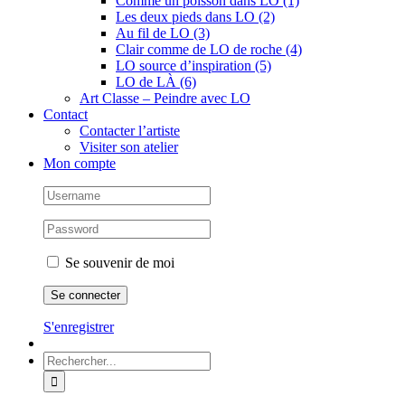
Comme un poisson dans LO (1)
Les deux pieds dans LO (2)
Au fil de LO (3)
Clair comme de LO de roche (4)
LO source d’inspiration (5)
LO de LÀ (6)
Art Classe – Peindre avec LO
Contact
Contacter l’artiste
Visiter son atelier
Mon compte
Se souvenir de moi
S'enregistrer
Rechercher: