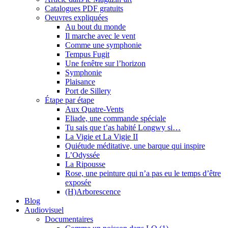
Catalogues PDF gratuits
Oeuvres expliquées
Au bout du monde
Il marche avec le vent
Comme une symphonie
Tempus Fugit
Une fenêtre sur l’horizon
Symphonie
Plaisance
Port de Sillery
Étape par étape
Aux Quatre-Vents
Eliade, une commande spéciale
Tu sais que t’as habité Longwy si…
La Vigie et La Vigie II
Quiétude méditative, une barque qui inspire
L’Odyssée
La Ripousse
Rose, une peinture qui n’a pas eu le temps d’être
exposée
(H)Arborescence
Blog
Audiovisuel
Documentaires