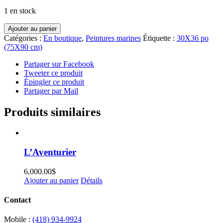
1 en stock
quantité
Ajouter au panier
de
Catégories :
En boutique
,
Peintures marines
Étiquette :
30X36 po
À
(75X90 cm)
Sillery
Partager sur Facebook
Tweeter ce produit
Épingler ce produit
Partager par Mail
Produits similaires
L’Aventurier
6,000.00
$
Ajouter au panier
Détails
Contact
Mobile :
(418) 934-9924