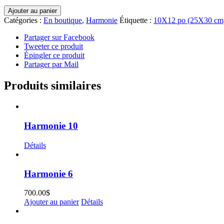
quantité
Ajouter au panier
de
Catégories :
En boutique
,
Harmonie
Étiquette :
10X12 po (25X30 cm
Harmonie
7
Partager sur Facebook
Tweeter ce produit
Épingler ce produit
Partager par Mail
Produits similaires
Harmonie 10
Détails
Harmonie 6
700.00
$
Ajouter au panier
Détails