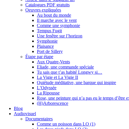
Catalogues PDF gratuits
Oeuvres expliquées
Au bout du monde
Il marche avec le vent
Comme une symphonie
Tempus Fugit
Une fenêtre sur l’horizon
Symphonie
Plaisance
Port de Sillery
Étape par étape
Aux Quatre-Vents
Eliade, une commande spéciale
Tu sais que t’as habité Longwy si…
La Vigie et La Vigie II
Quiétude méditative, une barque qui inspire
L’Odyssée
La Ripousse
Rose, une peinture qui n’a pas eu le temps d’être 
(H)Arborescence
Blog
Audiovisuel
Documentaires
Comme un poisson dans LO (1)