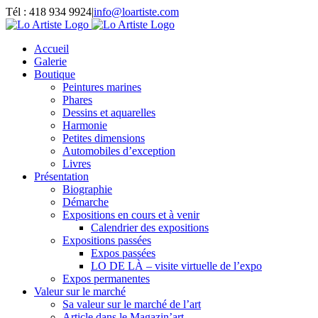
Passer
Tél : 418 934 9924
|
info@loartiste.com
au
Facebook
Instagram
Email
Pinterest
YouTube
contenu
Accueil
Galerie
Boutique
Peintures marines
Phares
Dessins et aquarelles
Harmonie
Petites dimensions
Automobiles d’exception
Livres
Présentation
Biographie
Démarche
Expositions en cours et à venir
Calendrier des expositions
Expositions passées
Expos passées
LO DE LÀ – visite virtuelle de l’expo
Expos permanentes
Valeur sur le marché
Sa valeur sur le marché de l’art
Article dans le Magazin’art