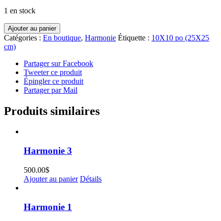
1 en stock
quantité
Ajouter au panier
de
Catégories :
En boutique
,
Harmonie
Étiquette :
10X10 po (25X25
Harmonie
cm)
8
Partager sur Facebook
Tweeter ce produit
Épingler ce produit
Partager par Mail
Produits similaires
Harmonie 3
500.00
$
Ajouter au panier
Détails
Harmonie 1