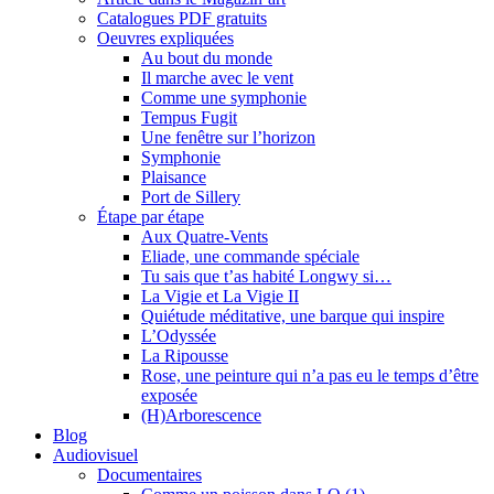
Catalogues PDF gratuits
Oeuvres expliquées
Au bout du monde
Il marche avec le vent
Comme une symphonie
Tempus Fugit
Une fenêtre sur l’horizon
Symphonie
Plaisance
Port de Sillery
Étape par étape
Aux Quatre-Vents
Eliade, une commande spéciale
Tu sais que t’as habité Longwy si…
La Vigie et La Vigie II
Quiétude méditative, une barque qui inspire
L’Odyssée
La Ripousse
Rose, une peinture qui n’a pas eu le temps d’être
exposée
(H)Arborescence
Blog
Audiovisuel
Documentaires