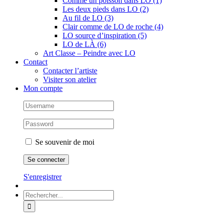
Comme un poisson dans LO (1)
Les deux pieds dans LO (2)
Au fil de LO (3)
Clair comme de LO de roche (4)
LO source d’inspiration (5)
LO de LÀ (6)
Art Classe – Peindre avec LO
Contact
Contacter l’artiste
Visiter son atelier
Mon compte
Se souvenir de moi
S'enregistrer
Rechercher: