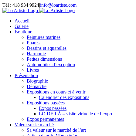
Passer
Tél : 418 934 9924
|
info@loartiste.com
au
Facebook
Instagram
Email
Pinterest
YouTube
contenu
Accueil
Galerie
Boutique
Peintures marines
Phares
Dessins et aquarelles
Harmonie
Petites dimensions
Automobiles d’exception
Livres
Présentation
Biographie
Démarche
Expositions en cours et à venir
Calendrier des expositions
Expositions passées
Expos passées
LO DE LÀ – visite virtuelle de l’expo
Expos permanentes
Valeur sur le marché
Sa valeur sur le marché de l’art
Article dans le Magazin’art