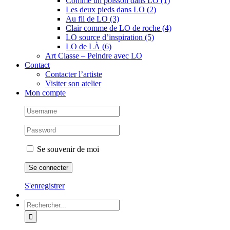
Comme un poisson dans LO (1)
Les deux pieds dans LO (2)
Au fil de LO (3)
Clair comme de LO de roche (4)
LO source d’inspiration (5)
LO de LÀ (6)
Art Classe – Peindre avec LO
Contact
Contacter l’artiste
Visiter son atelier
Mon compte
Se souvenir de moi
S'enregistrer
Rechercher: