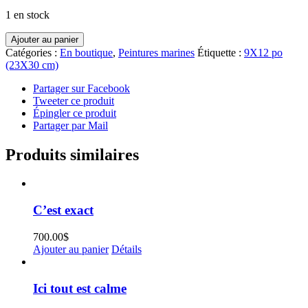
1 en stock
quantité
Ajouter au panier
de
Catégories :
En boutique
,
Peintures marines
Étiquette :
9X12 po
Magie
(23X30 cm)
de
l'instant
Partager sur Facebook
Tweeter ce produit
Épingler ce produit
Partager par Mail
Produits similaires
C’est exact
700.00
$
Ajouter au panier
Détails
Ici tout est calme