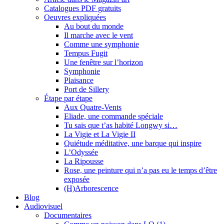
Catalogues PDF gratuits
Oeuvres expliquées
Au bout du monde
Il marche avec le vent
Comme une symphonie
Tempus Fugit
Une fenêtre sur l’horizon
Symphonie
Plaisance
Port de Sillery
Étape par étape
Aux Quatre-Vents
Eliade, une commande spéciale
Tu sais que t’as habité Longwy si…
La Vigie et La Vigie II
Quiétude méditative, une barque qui inspire
L’Odyssée
La Ripousse
Rose, une peinture qui n’a pas eu le temps d’être
exposée
(H)Arborescence
Blog
Audiovisuel
Documentaires