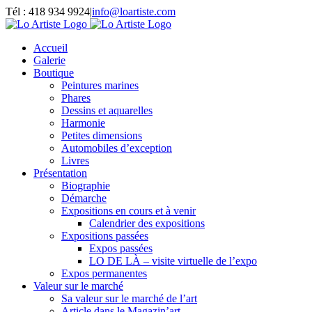
Passer
Tél : 418 934 9924
|
info@loartiste.com
au
Facebook
Instagram
Email
Pinterest
YouTube
contenu
Accueil
Galerie
Boutique
Peintures marines
Phares
Dessins et aquarelles
Harmonie
Petites dimensions
Automobiles d’exception
Livres
Présentation
Biographie
Démarche
Expositions en cours et à venir
Calendrier des expositions
Expositions passées
Expos passées
LO DE LÀ – visite virtuelle de l’expo
Expos permanentes
Valeur sur le marché
Sa valeur sur le marché de l’art
Article dans le Magazin’art