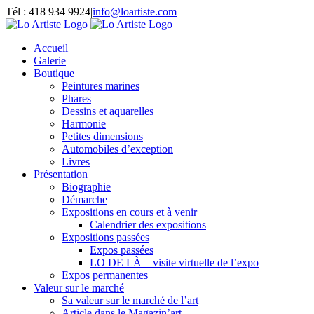
Passer
Tél : 418 934 9924
|
info@loartiste.com
au
Facebook
Instagram
Email
Pinterest
YouTube
contenu
Accueil
Galerie
Boutique
Peintures marines
Phares
Dessins et aquarelles
Harmonie
Petites dimensions
Automobiles d’exception
Livres
Présentation
Biographie
Démarche
Expositions en cours et à venir
Calendrier des expositions
Expositions passées
Expos passées
LO DE LÀ – visite virtuelle de l’expo
Expos permanentes
Valeur sur le marché
Sa valeur sur le marché de l’art
Article dans le Magazin’art