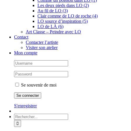
Comme un poisson dans LO (1)
Les deux pieds dans LO (2)
Au fil de LO (3)
Clair comme de LO de roche (4)
LO source d’inspiration (5)
LO de LÀ (6)
Art Classe – Peindre avec LO
Contact
Contacter l’artiste
Visiter son atelier
Mon compte
Se souvenir de moi
S'enregistrer
Rechercher: