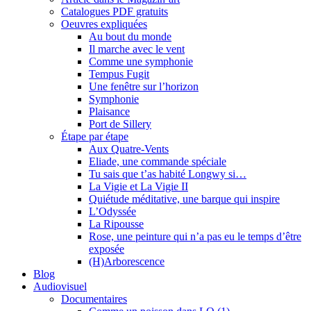
Catalogues PDF gratuits
Oeuvres expliquées
Au bout du monde
Il marche avec le vent
Comme une symphonie
Tempus Fugit
Une fenêtre sur l’horizon
Symphonie
Plaisance
Port de Sillery
Étape par étape
Aux Quatre-Vents
Eliade, une commande spéciale
Tu sais que t’as habité Longwy si…
La Vigie et La Vigie II
Quiétude méditative, une barque qui inspire
L’Odyssée
La Ripousse
Rose, une peinture qui n’a pas eu le temps d’être
exposée
(H)Arborescence
Blog
Audiovisuel
Documentaires