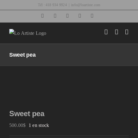
Passer
Tél : 418 934 9924
|
info@loartiste.com
au
Facebook
Instagram
Email
Pinterest
YouTube
contenu
Sweet pea
Sweet pea
500.00
$
1 en stock