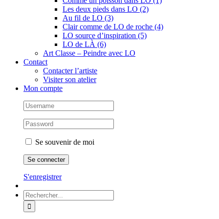
Comme un poisson dans LO (1)
Les deux pieds dans LO (2)
Au fil de LO (3)
Clair comme de LO de roche (4)
LO source d’inspiration (5)
LO de LÀ (6)
Art Classe – Peindre avec LO
Contact
Contacter l’artiste
Visiter son atelier
Mon compte
Se souvenir de moi
S'enregistrer
Rechercher: