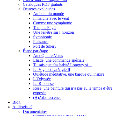
Catalogues PDF gratuits
Oeuvres expliquées
Au bout du monde
Il marche avec le vent
Comme une symphonie
Tempus Fugit
Une fenêtre sur l’horizon
Symphonie
Plaisance
Port de Sillery
Étape par étape
Aux Quatre-Vents
Eliade, une commande spéciale
Tu sais que t’as habité Longwy si…
La Vigie et La Vigie II
Quiétude méditative, une barque qui inspire
L’Odyssée
La Ripousse
Rose, une peinture qui n’a pas eu le temps d’être
exposée
(H)Arborescence
Blog
Audiovisuel
Documentaires