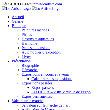
Passer
Tél : 418 934 9924
|
info@loartiste.com
au
Facebook
Instagram
Email
Pinterest
YouTube
contenu
Accueil
Galerie
Boutique
Peintures marines
Phares
Dessins et aquarelles
Harmonie
Petites dimensions
Automobiles d’exception
Livres
Présentation
Biographie
Démarche
Expositions en cours et à venir
Calendrier des expositions
Expositions passées
Expos passées
LO DE LÀ – visite virtuelle de l’expo
Expos permanentes
Valeur sur le marché
Sa valeur sur le marché de l’art
Article dans le Magazin’art