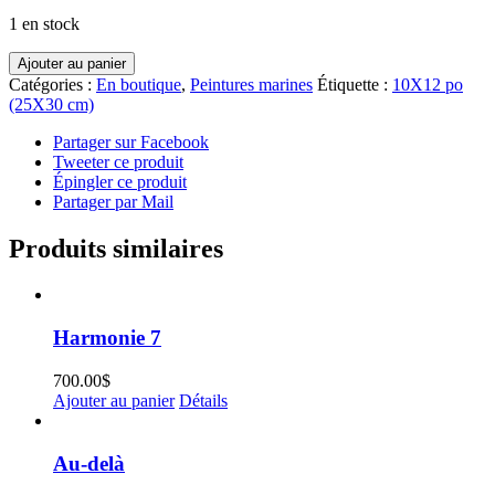
1 en stock
quantité
Ajouter au panier
de
Catégories :
En boutique
,
Peintures marines
Étiquette :
10X12 po
Un
(25X30 cm)
matin
Partager sur Facebook
Tweeter ce produit
Épingler ce produit
Partager par Mail
Produits similaires
Harmonie 7
700.00
$
Ajouter au panier
Détails
Au-delà