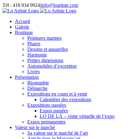
Passer
Tél : 418 934 9924
|
info@loartiste.com
au
Facebook
Instagram
Email
Pinterest
YouTube
contenu
Accueil
Galerie
Boutique
Peintures marines
Phares
Dessins et aquarelles
Harmonie
Petites dimensions
Automobiles d’exception
Livres
Présentation
Biographie
Démarche
Expositions en cours et à venir
Calendrier des expositions
Expositions passées
Expos passées
LO DE LÀ – visite virtuelle de l’expo
Expos permanentes
Valeur sur le marché
Sa valeur sur le marché de l’art
Article dans le Magazin’art