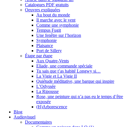
Catalogues PDF gratuits
Oeuvres expliquées
Au bout du monde
Il marche avec le vent
Comme une symphonie
Tempus Fugit
Une fenêtre sur l’horizon
Symphonie
Plaisance
Port de Sillery
Étape par étape
Aux Quatre-Vents
Eliade, une commande spéciale
Tu sais que t’as habité Longwy si…
La Vigie et La Vigie II
Quiétude méditative, une barque qui inspire
L’Odyssée
La Ripousse
Rose, une peinture qui n’a pas eu le temps d’être
exposée
(H)Arborescence
Blog
Audiovisuel
Documentaires