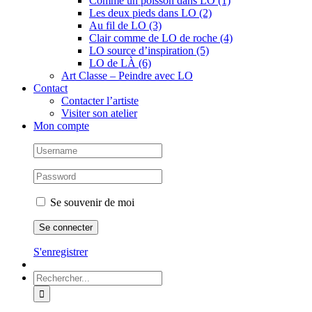
Comme un poisson dans LO (1)
Les deux pieds dans LO (2)
Au fil de LO (3)
Clair comme de LO de roche (4)
LO source d’inspiration (5)
LO de LÀ (6)
Art Classe – Peindre avec LO
Contact
Contacter l’artiste
Visiter son atelier
Mon compte
Se souvenir de moi
S'enregistrer
Rechercher: