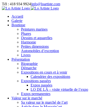
Passer
Tél : 418 934 9924
|
info@loartiste.com
au
Facebook
Instagram
Email
Pinterest
YouTube
contenu
Accueil
Galerie
Boutique
Peintures marines
Phares
Dessins et aquarelles
Harmonie
Petites dimensions
Automobiles d’exception
Livres
Présentation
Biographie
Démarche
Expositions en cours et à venir
Calendrier des expositions
Expositions passées
Expos passées
LO DE LÀ – visite virtuelle de l’expo
Expos permanentes
Valeur sur le marché
Sa valeur sur le marché de l’art
Article dans le Magazin’art