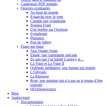
Catalogues PDF gratuits
Oeuvres expliquées
Au bout du monde
Il marche avec le vent
Comme une symphonie
Tempus Fugit
Une fenêtre sur l’horizon
Symphonie
Plaisance
Port de Sillery
Étape par étape
Aux Quatre-Vents
Eliade, une commande spéciale
Tu sais que t’as habité Longwy si…
La Vigie et La Vigie II
Quiétude méditative, une barque qui inspire
L’Odyssée
La Ripousse
Rose, une peinture qui n’a pas eu le temps d’être
exposée
(H)Arborescence
Blog
Audiovisuel
Documentaires