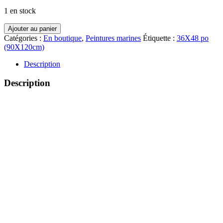
1 en stock
quantité
Ajouter au panier
de
Catégories :
En boutique
,
Peintures marines
Étiquette :
36X48 po
Vers
(90X120cm)
l'absolu
Description
Description