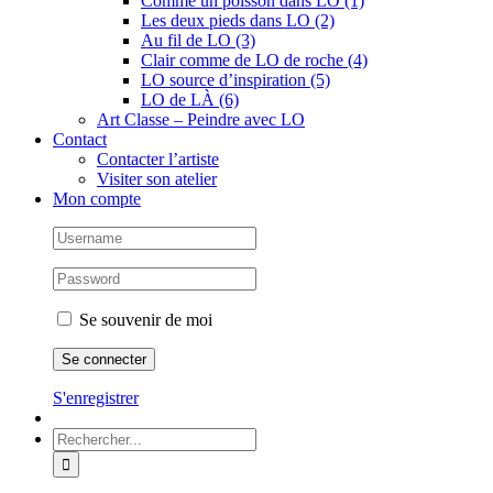
Comme un poisson dans LO (1)
Les deux pieds dans LO (2)
Au fil de LO (3)
Clair comme de LO de roche (4)
LO source d’inspiration (5)
LO de LÀ (6)
Art Classe – Peindre avec LO
Contact
Contacter l’artiste
Visiter son atelier
Mon compte
Se souvenir de moi
S'enregistrer
Rechercher: