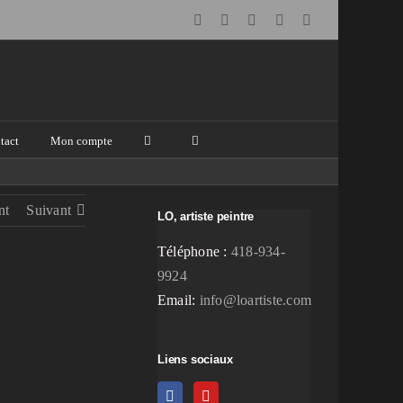
Facebook
Instagram
Email
Pinterest
YouTube
tact
Mon compte
nt
Suivant
LO, artiste peintre
Téléphone :
418-934-
9924
Email:
info@loartiste.com
Liens sociaux