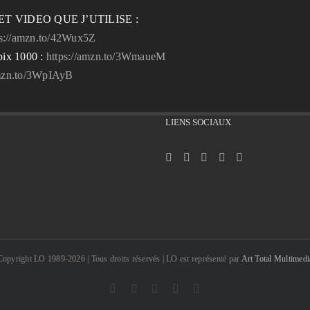
T VIDEO QUE J’UTILISE :
ps://amzn.to/42Wux5Z
pix 1000 :
https://amzn.to/3WmaueM
amzn.to/3WpIAyB
LIENS SOCIAUX
Copyright LO 1989-2026 | Tous droits réservés | LO est représenté par
Art Total Multimedi
Facebook
Instagram
Email
Pinterest
YouTube