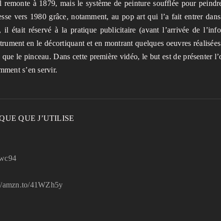
ail remonte à 1879, mais le système de peinture soufflée pour peind
esse vers 1980 grâce, notamment, au pop art qui l’a fait entrer dans
l était réservé à la pratique publicitaire (avant l’arrivée de l’inf
strument en le décortiquant et en montrant quelques oeuvres réalisées 
 que le pinceau. Dans cette première vidéo, le but est de présenter l’o
ment s’en servir.
QUE QUE J’UTILISE
Kwc94
://amzn.to/41WZh5y