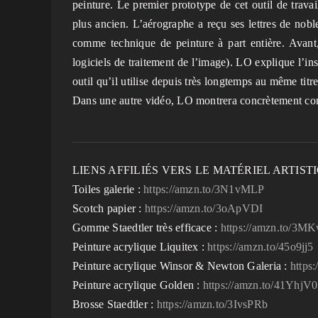
peinture. Le premier prototype de cet outil de trav
plus ancien. L’aérographe a reçu ses lettres de nobl
comme technique de peinture à part entière. Avant, i
logiciels de traitement de l’image). LO explique l’in
outil qu’il utilise depuis très longtemps au même titre
Dans une autre vidéo, LO montrera concrètement com
LIENS AFFILIÉS VERS LE MATÉRIEL ARTISTI
Toiles galerie :
https://amzn.to/3N1vMLP
Scotch papier :
https://amzn.to/3oApVDI
Gomme Staedtler très efficace :
https://amzn.to/3M
Peinture acrylique Liquitex :
https://amzn.to/45o9jj5
Peinture acrylique Winsor & Newton Galeria :
https
Peinture acrylique Golden :
https://amzn.to/41YhjV0
Brosse Staedtler :
https://amzn.to/3IvsPRb