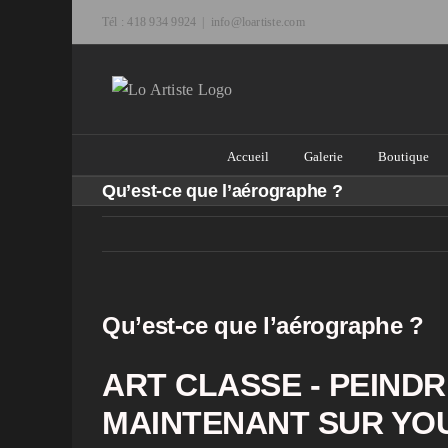
Passer
Tél : 418 934 9924
|
info@loartiste.com
au
contenu
Accueil
Galerie
Boutique
Qu’est-ce que l’aérographe ?
Qu’est-ce que l’aérographe ?
ART CLASSE - PEINDR
MAINTENANT SUR YO