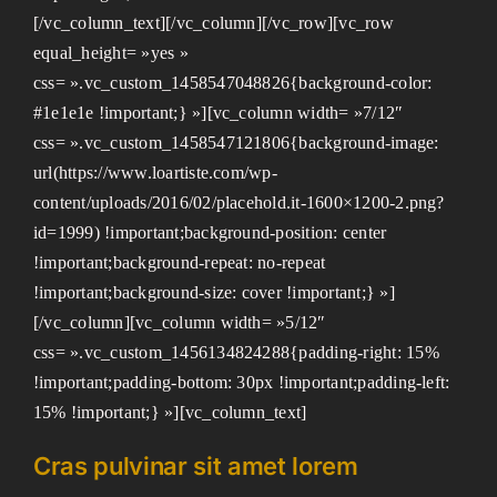
[/vc_column_text][/vc_column][/vc_row][vc_row
equal_height= »yes »
css= ».vc_custom_1458547048826{background-color:
#1e1e1e !important;} »][vc_column width= »7/12″
css= ».vc_custom_1458547121806{background-image:
url(https://www.loartiste.com/wp-
content/uploads/2016/02/placehold.it-1600×1200-2.png?
id=1999) !important;background-position: center
!important;background-repeat: no-repeat
!important;background-size: cover !important;} »]
[/vc_column][vc_column width= »5/12″
css= ».vc_custom_1456134824288{padding-right: 15%
!important;padding-bottom: 30px !important;padding-left:
15% !important;} »][vc_column_text]
Cras pulvinar sit amet lorem