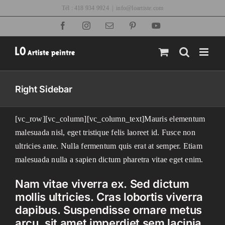
Passer
Tél : 418 934 9924
|
info@loartiste.com
au
Facebook
Instagram
Email
Pinterest
YouTube
contenu
Right Sidebar
[vc_row][vc_column][vc_column_text]Mauris elementum
malesuada nisl, eget tristique felis laoreet id. Fusce non
ultricies ante. Nulla fermentum quis erat at semper. Etiam
malesuada nulla a sapien dictum pharetra vitae eget enim.
Nam vitae viverra ex. Sed dictum
mollis ultricies. Cras lobortis viverra
dapibus. Suspendisse ornare metus
arcu, sit amet imperdiet sem lacinia