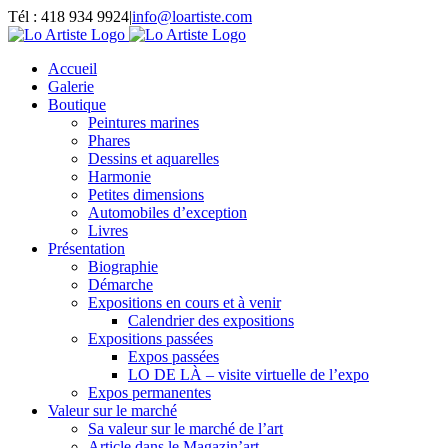
Passer
Tél : 418 934 9924
|
info@loartiste.com
au
Facebook
Instagram
Email
Pinterest
YouTube
contenu
Accueil
Galerie
Boutique
Peintures marines
Phares
Dessins et aquarelles
Harmonie
Petites dimensions
Automobiles d’exception
Livres
Présentation
Biographie
Démarche
Expositions en cours et à venir
Calendrier des expositions
Expositions passées
Expos passées
LO DE LÀ – visite virtuelle de l’expo
Expos permanentes
Valeur sur le marché
Sa valeur sur le marché de l’art
Article dans le Magazin’art