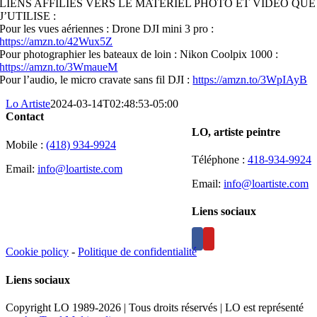
LIENS AFFILIES VERS LE MATERIEL PHOTO ET VIDEO QUE
J’UTILISE :
Pour les vues aériennes : Drone DJI mini 3 pro :
https://amzn.to/42Wux5Z
Pour photographier les bateaux de loin : Nikon Coolpix 1000 :
https://amzn.to/3WmaueM
Pour l’audio, le micro cravate sans fil DJI :
https://amzn.to/3WpIAyB
Lo Artiste
2024-03-14T02:48:53-05:00
Contact
LO, artiste peintre
Mobile :
(418) 934-9924
Téléphone :
418-934-9924
Email:
info@loartiste.com
Email:
info@loartiste.com
Liens sociaux
Cookie policy
-
Politique de confidentialité
Liens sociaux
Copyright LO 1989-2026 | Tous droits réservés | LO est représenté