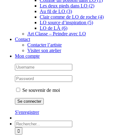
Comme un poisson dans LO (1)
Les deux pieds dans LO (2)
Au fil de LO (3)
Clair comme de LO de roche (4)
LO source d’inspiration (5)
LO de LÀ (6)
Art Classe – Peindre avec LO
Contact
Contacter l’artiste
Visiter son atelier
Mon compte
Se souvenir de moi
S'enregistrer
Rechercher: