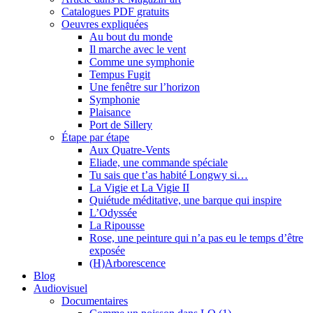
Catalogues PDF gratuits
Oeuvres expliquées
Au bout du monde
Il marche avec le vent
Comme une symphonie
Tempus Fugit
Une fenêtre sur l’horizon
Symphonie
Plaisance
Port de Sillery
Étape par étape
Aux Quatre-Vents
Eliade, une commande spéciale
Tu sais que t’as habité Longwy si…
La Vigie et La Vigie II
Quiétude méditative, une barque qui inspire
L’Odyssée
La Ripousse
Rose, une peinture qui n’a pas eu le temps d’être
exposée
(H)Arborescence
Blog
Audiovisuel
Documentaires