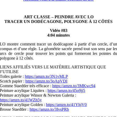
ART CLASSE – PEINDRE AVEC LO
TRACER UN DODÉCAGONE, POLYGONE À 12 CÔTÉS
Vidéo #83
4:04 minutes
LO montre comment tracer un dodécagone à partir d’un cercle, d’u
compas et d’une règle. La géométrie sacrée prend tout son sens par le
arcs de cercle pour trouver les points qui formeront les pointes d
polygone à 12 côtés.
LIENS AFFILIÉS VERS LE MATÉRIEL ARTISTIQUE QUE
J’UTILISE
Toiles galerie :
https://amzn.to/3N1vMLP
Scotch papier :
https://amzn.to/3oApVDI
Gomme Staedtler très efficace :
https://amzn.to/3MKwc94
Peinture acrylique Liquitex :
https://amzn.to/45o9jj5
Peinture acrylique Winsor & Newton Galeria :
https://amzn.to/41WZh5y
Peinture acrylique Golden :
https://amzn.to/41YhjV0
Brosse Staedtler :
https://amzn.to/3IvsPRb