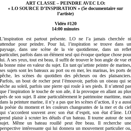
ART CLASSE – PEINDRE AVEC LO:
« LO SOURCE D’INSPIRATION » (5e documentaire sur
l’artiste)
Vidéo #120
14:00 minutes
L’inspiration est partout présente. LO ne l’a jamais cherchée n
attendue pour peindre. Pour lui, l’inspiration se trouve dans u
paysage, dans une scène de la vie quotidienne, dans un refle
particulier, parfois dans un élément seul qui évoque quelque chose pou
lui. A ses yeux, tout est beau, il suffit de trouver le bon angle de vue e
la bonne mise en valeur du sujet. En tant qu’artiste peintre de marines
ses sujets sont les bateaux au port ou en mer, les marinas, les ports d
pêche, les scènes du quotidien des pêcheurs ou des plaisanciers
Parfois, un bout de rocher peut l’émouvoir, parfois un oiseau qui s
sèche au soleil, parfois une pierre qui roule à ses pieds. Il n’attend pa
que l’inspiration le touche de son aile, il la provoque en allant au plu
près de son sujet. Il aime particulièrement le patrimoine maritime, mai
dans la peinture marine, il n’y a pas que les scènes d’action, il y a auss
la poésie du moment et les couleurs changeantes de la mer et du cie
qui s’accordent souvent avec son état d’esprit, son état d’âme. L
prend plaisir à scruter les détails d’un bateau. Il tourne autour de so
sujet. Même un bateau rouillé peut être beau. Il recherche un
perspective intéressante qui lui donnera un mouvement particulier ou