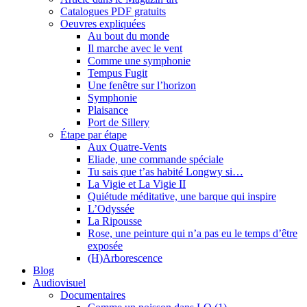
Catalogues PDF gratuits
Oeuvres expliquées
Au bout du monde
Il marche avec le vent
Comme une symphonie
Tempus Fugit
Une fenêtre sur l’horizon
Symphonie
Plaisance
Port de Sillery
Étape par étape
Aux Quatre-Vents
Eliade, une commande spéciale
Tu sais que t’as habité Longwy si…
La Vigie et La Vigie II
Quiétude méditative, une barque qui inspire
L’Odyssée
La Ripousse
Rose, une peinture qui n’a pas eu le temps d’être
exposée
(H)Arborescence
Blog
Audiovisuel
Documentaires