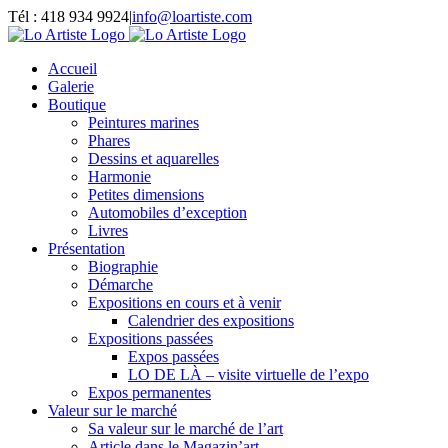
Passer
Tél : 418 934 9924
|
info@loartiste.com
au
Facebook
Instagram
Email
Pinterest
YouTube
contenu
Accueil
Galerie
Boutique
Peintures marines
Phares
Dessins et aquarelles
Harmonie
Petites dimensions
Automobiles d’exception
Livres
Présentation
Biographie
Démarche
Expositions en cours et à venir
Calendrier des expositions
Expositions passées
Expos passées
LO DE LÀ – visite virtuelle de l’expo
Expos permanentes
Valeur sur le marché
Sa valeur sur le marché de l’art
Article dans le Magazin’art