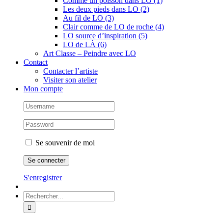
Comme un poisson dans LO (1)
Les deux pieds dans LO (2)
Au fil de LO (3)
Clair comme de LO de roche (4)
LO source d’inspiration (5)
LO de LÀ (6)
Art Classe – Peindre avec LO
Contact
Contacter l’artiste
Visiter son atelier
Mon compte
Se souvenir de moi
S'enregistrer
Rechercher: