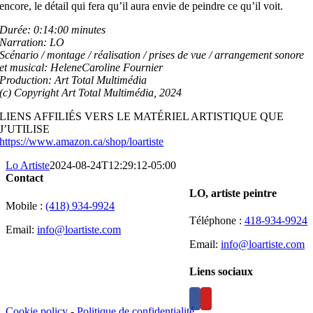
encore, le détail qui fera qu’il aura envie de peindre ce qu’il voit.
Durée: 0:14:00 minutes
Narration: LO
Scénario / montage / réalisation / prises de vue / arrangement sonore
et musical: HeleneCaroline Fournier
Production: Art Total Multimédia
(c) Copyright Art Total Multimédia, 2024
LIENS AFFILIÉS VERS LE MATÉRIEL ARTISTIQUE QUE
J’UTILISE
https://www.amazon.ca/shop/loartiste
Lo Artiste
2024-08-24T12:29:12-05:00
Contact
LO, artiste peintre
Mobile :
(418) 934-9924
Téléphone :
418-934-9924
Email:
info@loartiste.com
Email:
info@loartiste.com
Liens sociaux
Cookie policy
-
Politique de confidentialité