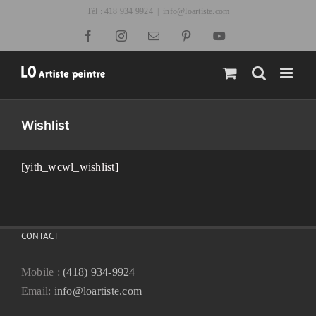
Passer
Tél : 418 934 9924
|
info@loartiste.com
au
Facebook
Instagram
Email
Pinterest
YouTube
contenu
Wishlist
[yith_wcwl_wishlist]
CONTACT
Mobile :
(418) 934-9924
Email:
info@loartiste.com