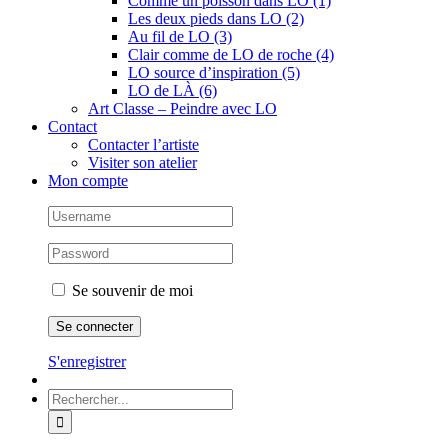
Comme un poisson dans LO (1)
Les deux pieds dans LO (2)
Au fil de LO (3)
Clair comme de LO de roche (4)
LO source d’inspiration (5)
LO de LÀ (6)
Art Classe – Peindre avec LO
Contact
Contacter l’artiste
Visiter son atelier
Mon compte
Se souvenir de moi
S'enregistrer
Rechercher: