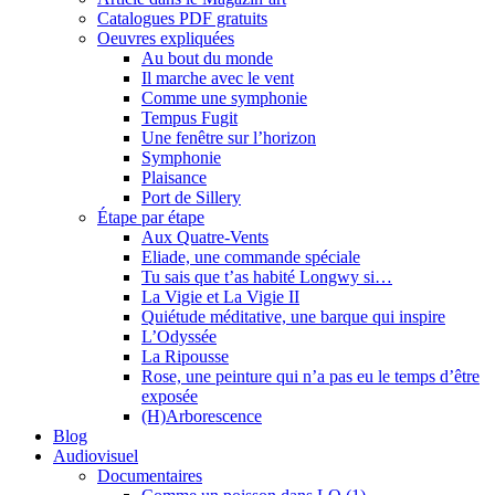
Catalogues PDF gratuits
Oeuvres expliquées
Au bout du monde
Il marche avec le vent
Comme une symphonie
Tempus Fugit
Une fenêtre sur l’horizon
Symphonie
Plaisance
Port de Sillery
Étape par étape
Aux Quatre-Vents
Eliade, une commande spéciale
Tu sais que t’as habité Longwy si…
La Vigie et La Vigie II
Quiétude méditative, une barque qui inspire
L’Odyssée
La Ripousse
Rose, une peinture qui n’a pas eu le temps d’être
exposée
(H)Arborescence
Blog
Audiovisuel
Documentaires