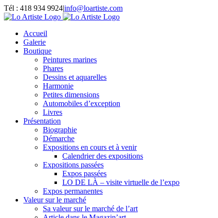
Passer
Tél : 418 934 9924
|
info@loartiste.com
au
Facebook
Instagram
Email
Pinterest
YouTube
contenu
Accueil
Galerie
Boutique
Peintures marines
Phares
Dessins et aquarelles
Harmonie
Petites dimensions
Automobiles d’exception
Livres
Présentation
Biographie
Démarche
Expositions en cours et à venir
Calendrier des expositions
Expositions passées
Expos passées
LO DE LÀ – visite virtuelle de l’expo
Expos permanentes
Valeur sur le marché
Sa valeur sur le marché de l’art
Article dans le Magazin’art