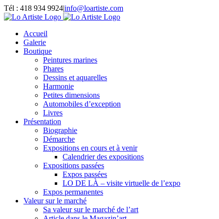
Passer
Tél : 418 934 9924
|
info@loartiste.com
au
Facebook
Instagram
Email
Pinterest
YouTube
contenu
Accueil
Galerie
Boutique
Peintures marines
Phares
Dessins et aquarelles
Harmonie
Petites dimensions
Automobiles d’exception
Livres
Présentation
Biographie
Démarche
Expositions en cours et à venir
Calendrier des expositions
Expositions passées
Expos passées
LO DE LÀ – visite virtuelle de l’expo
Expos permanentes
Valeur sur le marché
Sa valeur sur le marché de l’art
Article dans le Magazin’art