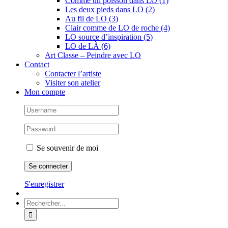
Comme un poisson dans LO (1)
Les deux pieds dans LO (2)
Au fil de LO (3)
Clair comme de LO de roche (4)
LO source d’inspiration (5)
LO de LÀ (6)
Art Classe – Peindre avec LO
Contact
Contacter l’artiste
Visiter son atelier
Mon compte
Se souvenir de moi
S'enregistrer
Rechercher: