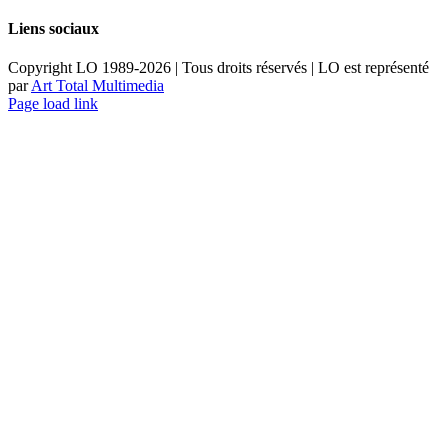
Liens sociaux
Copyright LO 1989-2026 | Tous droits réservés | LO est représenté
par
Art Total Multimedia
Facebook
Instagram
Email
Pinterest
YouTube
Page load link
Aller
en
haut