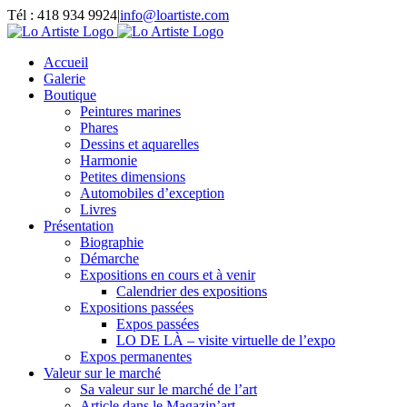
Passer
Tél : 418 934 9924
|
info@loartiste.com
au
Facebook
Instagram
Email
Pinterest
YouTube
contenu
Accueil
Galerie
Boutique
Peintures marines
Phares
Dessins et aquarelles
Harmonie
Petites dimensions
Automobiles d’exception
Livres
Présentation
Biographie
Démarche
Expositions en cours et à venir
Calendrier des expositions
Expositions passées
Expos passées
LO DE LÀ – visite virtuelle de l’expo
Expos permanentes
Valeur sur le marché
Sa valeur sur le marché de l’art
Article dans le Magazin’art