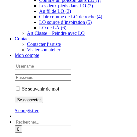
Comme un poisson dans LO (1)
Les deux pieds dans LO (2)
Au fil de LO (3)
Clair comme de LO de roche (4)
LO source d’inspiration (5)
LO de LÀ (6)
Art Classe – Peindre avec LO
Contact
Contacter l’artiste
Visiter son atelier
Mon compte
Se souvenir de moi
S'enregistrer
Rechercher: