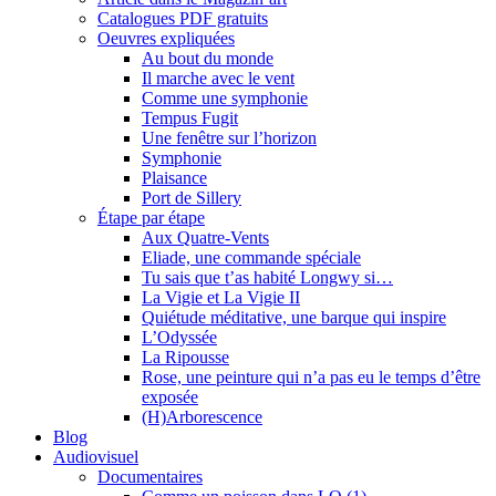
Catalogues PDF gratuits
Oeuvres expliquées
Au bout du monde
Il marche avec le vent
Comme une symphonie
Tempus Fugit
Une fenêtre sur l’horizon
Symphonie
Plaisance
Port de Sillery
Étape par étape
Aux Quatre-Vents
Eliade, une commande spéciale
Tu sais que t’as habité Longwy si…
La Vigie et La Vigie II
Quiétude méditative, une barque qui inspire
L’Odyssée
La Ripousse
Rose, une peinture qui n’a pas eu le temps d’être
exposée
(H)Arborescence
Blog
Audiovisuel
Documentaires