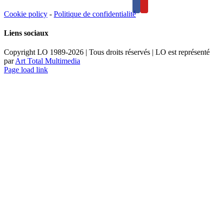
Cookie policy
-
Politique de confidentialité
Liens sociaux
Copyright LO 1989-2026 | Tous droits réservés | LO est représenté
par
Art Total Multimedia
Facebook
Instagram
Email
Pinterest
YouTube
Page load link
Aller
en
haut