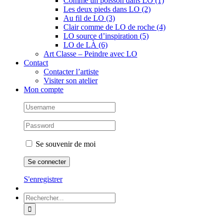
Comme un poisson dans LO (1)
Les deux pieds dans LO (2)
Au fil de LO (3)
Clair comme de LO de roche (4)
LO source d’inspiration (5)
LO de LÀ (6)
Art Classe – Peindre avec LO
Contact
Contacter l’artiste
Visiter son atelier
Mon compte
Se souvenir de moi
S'enregistrer
Rechercher: