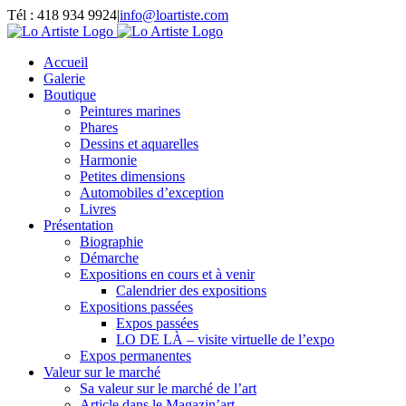
Passer
Tél : 418 934 9924
|
info@loartiste.com
au
Facebook
Instagram
Email
Pinterest
YouTube
contenu
Accueil
Galerie
Boutique
Peintures marines
Phares
Dessins et aquarelles
Harmonie
Petites dimensions
Automobiles d’exception
Livres
Présentation
Biographie
Démarche
Expositions en cours et à venir
Calendrier des expositions
Expositions passées
Expos passées
LO DE LÀ – visite virtuelle de l’expo
Expos permanentes
Valeur sur le marché
Sa valeur sur le marché de l’art
Article dans le Magazin’art