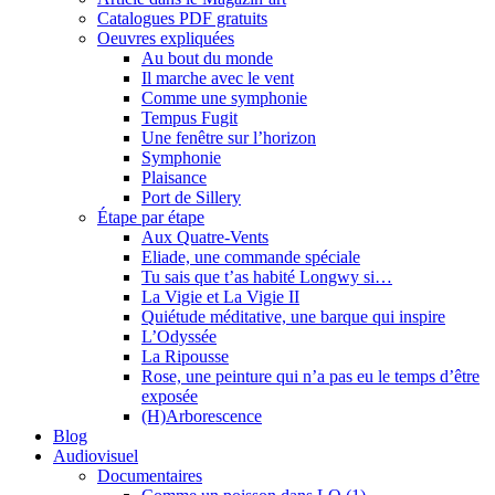
Catalogues PDF gratuits
Oeuvres expliquées
Au bout du monde
Il marche avec le vent
Comme une symphonie
Tempus Fugit
Une fenêtre sur l’horizon
Symphonie
Plaisance
Port de Sillery
Étape par étape
Aux Quatre-Vents
Eliade, une commande spéciale
Tu sais que t’as habité Longwy si…
La Vigie et La Vigie II
Quiétude méditative, une barque qui inspire
L’Odyssée
La Ripousse
Rose, une peinture qui n’a pas eu le temps d’être
exposée
(H)Arborescence
Blog
Audiovisuel
Documentaires