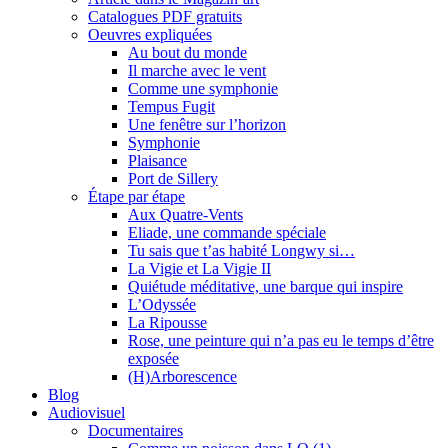
Catalogues PDF gratuits
Oeuvres expliquées
Au bout du monde
Il marche avec le vent
Comme une symphonie
Tempus Fugit
Une fenêtre sur l’horizon
Symphonie
Plaisance
Port de Sillery
Étape par étape
Aux Quatre-Vents
Eliade, une commande spéciale
Tu sais que t’as habité Longwy si…
La Vigie et La Vigie II
Quiétude méditative, une barque qui inspire
L’Odyssée
La Ripousse
Rose, une peinture qui n’a pas eu le temps d’être
exposée
(H)Arborescence
Blog
Audiovisuel
Documentaires