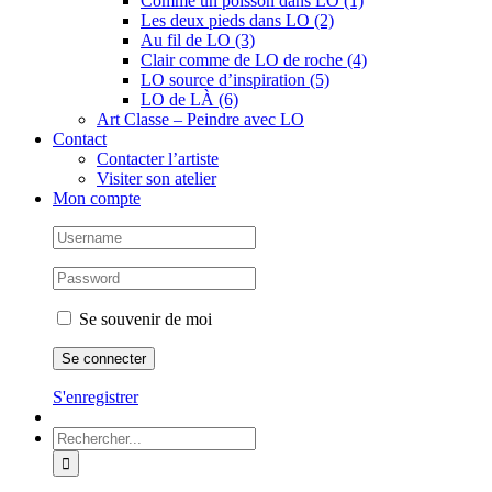
Comme un poisson dans LO (1)
Les deux pieds dans LO (2)
Au fil de LO (3)
Clair comme de LO de roche (4)
LO source d’inspiration (5)
LO de LÀ (6)
Art Classe – Peindre avec LO
Contact
Contacter l’artiste
Visiter son atelier
Mon compte
Se souvenir de moi
S'enregistrer
Rechercher: