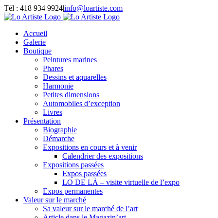
Passer
Tél : 418 934 9924
|
info@loartiste.com
au
Facebook
Instagram
Email
Pinterest
YouTube
contenu
Accueil
Galerie
Boutique
Peintures marines
Phares
Dessins et aquarelles
Harmonie
Petites dimensions
Automobiles d’exception
Livres
Présentation
Biographie
Démarche
Expositions en cours et à venir
Calendrier des expositions
Expositions passées
Expos passées
LO DE LÀ – visite virtuelle de l’expo
Expos permanentes
Valeur sur le marché
Sa valeur sur le marché de l’art
Article dans le Magazin’art