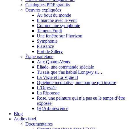
Catalogues PDF gratuits
Oeuvres expliquées
Au bout du monde
Il marche avec le vent
Comme une symphonie
Tempus Fugit
Une fenêtre sur l’horizon
Symphonie
Plaisance
Port de Sillery
Étape par étape
Aux Quatre-Vents
Eliade, une commande spéciale
Tu sais que t’as habité Longwy si…
La Vigie et La Vigie II
Quiétude méditative, une barque qui inspire
L’Odyssée
La Ripousse
Rose, une peinture qui n’a pas eu le temps d’être
exposée
(H)Arborescence
Blog
Audiovisuel
Documentaires