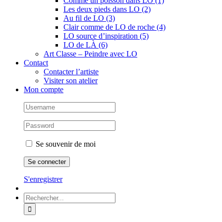
Comme un poisson dans LO (1)
Les deux pieds dans LO (2)
Au fil de LO (3)
Clair comme de LO de roche (4)
LO source d’inspiration (5)
LO de LÀ (6)
Art Classe – Peindre avec LO
Contact
Contacter l’artiste
Visiter son atelier
Mon compte
Se souvenir de moi
S'enregistrer
Rechercher: