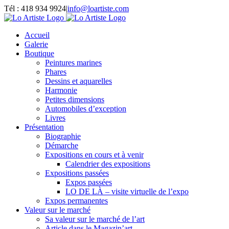
Passer
Tél : 418 934 9924
|
info@loartiste.com
au
Facebook
Instagram
Email
Pinterest
YouTube
contenu
Accueil
Galerie
Boutique
Peintures marines
Phares
Dessins et aquarelles
Harmonie
Petites dimensions
Automobiles d’exception
Livres
Présentation
Biographie
Démarche
Expositions en cours et à venir
Calendrier des expositions
Expositions passées
Expos passées
LO DE LÀ – visite virtuelle de l’expo
Expos permanentes
Valeur sur le marché
Sa valeur sur le marché de l’art
Article dans le Magazin’art