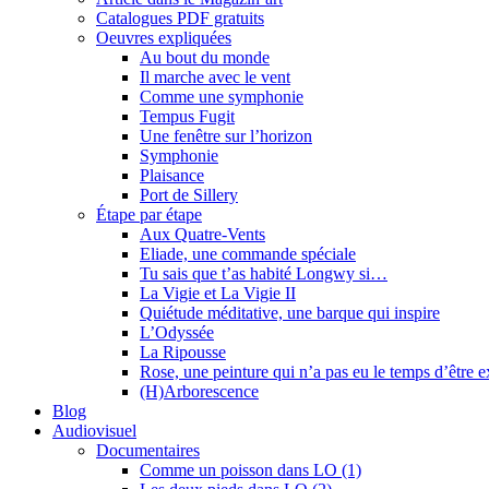
Catalogues PDF gratuits
Oeuvres expliquées
Au bout du monde
Il marche avec le vent
Comme une symphonie
Tempus Fugit
Une fenêtre sur l’horizon
Symphonie
Plaisance
Port de Sillery
Étape par étape
Aux Quatre-Vents
Eliade, une commande spéciale
Tu sais que t’as habité Longwy si…
La Vigie et La Vigie II
Quiétude méditative, une barque qui inspire
L’Odyssée
La Ripousse
Rose, une peinture qui n’a pas eu le temps d’être 
(H)Arborescence
Blog
Audiovisuel
Documentaires
Comme un poisson dans LO (1)