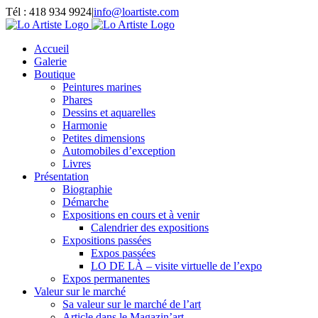
Passer
Tél : 418 934 9924
|
info@loartiste.com
au
Facebook
Instagram
Email
Pinterest
YouTube
contenu
Accueil
Galerie
Boutique
Peintures marines
Phares
Dessins et aquarelles
Harmonie
Petites dimensions
Automobiles d’exception
Livres
Présentation
Biographie
Démarche
Expositions en cours et à venir
Calendrier des expositions
Expositions passées
Expos passées
LO DE LÀ – visite virtuelle de l’expo
Expos permanentes
Valeur sur le marché
Sa valeur sur le marché de l’art
Article dans le Magazin’art