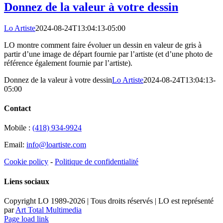
Donnez de la valeur à votre dessin
Lo Artiste
2024-08-24T13:04:13-05:00
LO montre comment faire évoluer un dessin en valeur de gris à
partir d’une image de départ fournie par l’artiste (et d’une photo de
référence également fournie par l’artiste).
Donnez de la valeur à votre dessin
Lo Artiste
2024-08-24T13:04:13-
05:00
Contact
Mobile :
(418) 934-9924
Email:
info@loartiste.com
Cookie policy
-
Politique de confidentialité
Liens sociaux
Copyright LO 1989-2026 | Tous droits réservés | LO est représenté
par
Art Total Multimedia
Facebook
Instagram
Email
Pinterest
YouTube
Page load link