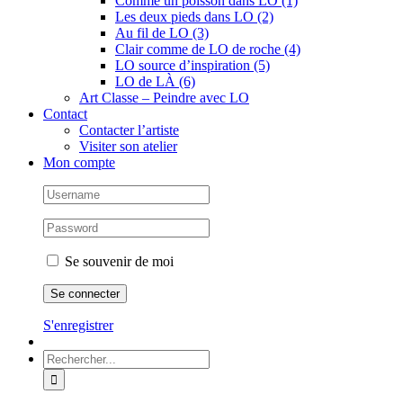
Comme un poisson dans LO (1)
Les deux pieds dans LO (2)
Au fil de LO (3)
Clair comme de LO de roche (4)
LO source d’inspiration (5)
LO de LÀ (6)
Art Classe – Peindre avec LO
Contact
Contacter l’artiste
Visiter son atelier
Mon compte
Se souvenir de moi
S'enregistrer
Rechercher: