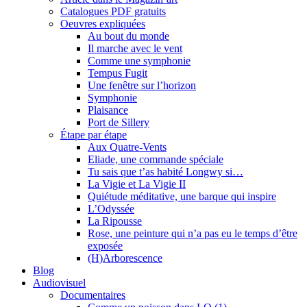
Catalogues PDF gratuits
Oeuvres expliquées
Au bout du monde
Il marche avec le vent
Comme une symphonie
Tempus Fugit
Une fenêtre sur l’horizon
Symphonie
Plaisance
Port de Sillery
Étape par étape
Aux Quatre-Vents
Eliade, une commande spéciale
Tu sais que t’as habité Longwy si…
La Vigie et La Vigie II
Quiétude méditative, une barque qui inspire
L’Odyssée
La Ripousse
Rose, une peinture qui n’a pas eu le temps d’être
exposée
(H)Arborescence
Blog
Audiovisuel
Documentaires