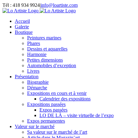
Passer
Tél : 418 934 9924
|
info@loartiste.com
au
Facebook
Instagram
Email
Pinterest
YouTube
contenu
Accueil
Galerie
Boutique
Peintures marines
Phares
Dessins et aquarelles
Harmonie
Petites dimensions
Automobiles d’exception
Livres
Présentation
Biographie
Démarche
Expositions en cours et à venir
Calendrier des expositions
Expositions passées
Expos passées
LO DE LÀ – visite virtuelle de l’expo
Expos permanentes
Valeur sur le marché
Sa valeur sur le marché de l’art
Article dans le Magazin’art