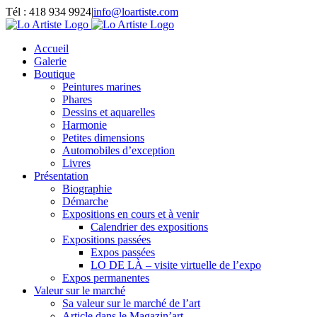
Passer
Tél : 418 934 9924
|
info@loartiste.com
au
Facebook
Instagram
Email
Pinterest
YouTube
contenu
Accueil
Galerie
Boutique
Peintures marines
Phares
Dessins et aquarelles
Harmonie
Petites dimensions
Automobiles d’exception
Livres
Présentation
Biographie
Démarche
Expositions en cours et à venir
Calendrier des expositions
Expositions passées
Expos passées
LO DE LÀ – visite virtuelle de l’expo
Expos permanentes
Valeur sur le marché
Sa valeur sur le marché de l’art
Article dans le Magazin’art