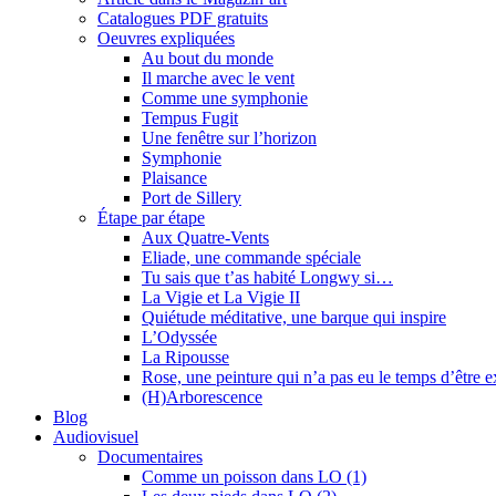
Catalogues PDF gratuits
Oeuvres expliquées
Au bout du monde
Il marche avec le vent
Comme une symphonie
Tempus Fugit
Une fenêtre sur l’horizon
Symphonie
Plaisance
Port de Sillery
Étape par étape
Aux Quatre-Vents
Eliade, une commande spéciale
Tu sais que t’as habité Longwy si…
La Vigie et La Vigie II
Quiétude méditative, une barque qui inspire
L’Odyssée
La Ripousse
Rose, une peinture qui n’a pas eu le temps d’être 
(H)Arborescence
Blog
Audiovisuel
Documentaires
Comme un poisson dans LO (1)