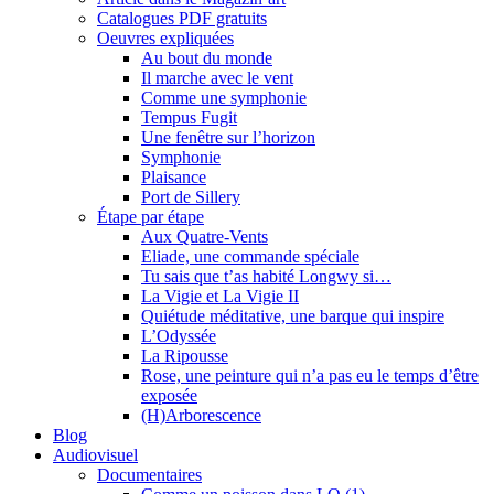
Catalogues PDF gratuits
Oeuvres expliquées
Au bout du monde
Il marche avec le vent
Comme une symphonie
Tempus Fugit
Une fenêtre sur l’horizon
Symphonie
Plaisance
Port de Sillery
Étape par étape
Aux Quatre-Vents
Eliade, une commande spéciale
Tu sais que t’as habité Longwy si…
La Vigie et La Vigie II
Quiétude méditative, une barque qui inspire
L’Odyssée
La Ripousse
Rose, une peinture qui n’a pas eu le temps d’être
exposée
(H)Arborescence
Blog
Audiovisuel
Documentaires