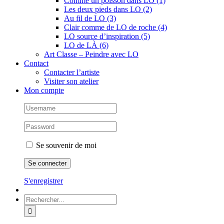
Comme un poisson dans LO (1)
Les deux pieds dans LO (2)
Au fil de LO (3)
Clair comme de LO de roche (4)
LO source d’inspiration (5)
LO de LÀ (6)
Art Classe – Peindre avec LO
Contact
Contacter l’artiste
Visiter son atelier
Mon compte
Se souvenir de moi
S'enregistrer
Rechercher: