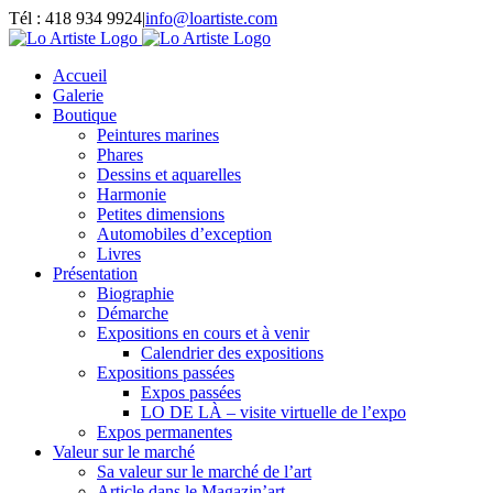
Passer
Tél : 418 934 9924
|
info@loartiste.com
au
Facebook
Instagram
Email
Pinterest
YouTube
contenu
Accueil
Galerie
Boutique
Peintures marines
Phares
Dessins et aquarelles
Harmonie
Petites dimensions
Automobiles d’exception
Livres
Présentation
Biographie
Démarche
Expositions en cours et à venir
Calendrier des expositions
Expositions passées
Expos passées
LO DE LÀ – visite virtuelle de l’expo
Expos permanentes
Valeur sur le marché
Sa valeur sur le marché de l’art
Article dans le Magazin’art