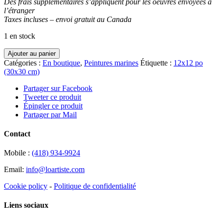
Des frais supplémentaires s’appliquent pour les oeuvres envoyées à
l’étranger
Taxes incluses – envoi gratuit au Canada
1 en stock
quantité
Ajouter au panier
de
Catégories :
En boutique
,
Peintures marines
Étiquette :
12x12 po
Le
(30x30 cm)
mystère
des
Partager sur Facebook
origines
Tweeter ce produit
Épingler ce produit
Partager par Mail
Contact
Mobile :
(418) 934-9924
Email:
info@loartiste.com
Cookie policy
-
Politique de confidentialité
Liens sociaux