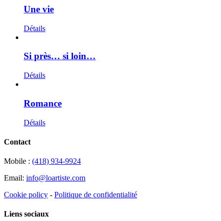
Une vie
Détails
Si près… si loin…
Détails
Romance
Détails
Contact
Mobile :
(418) 934-9924
Email:
info@loartiste.com
Cookie policy
-
Politique de confidentialité
Liens sociaux