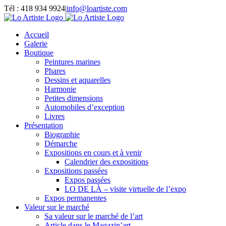
Passer
Tél : 418 934 9924
|
info@loartiste.com
au
Facebook
Instagram
Email
Pinterest
YouTube
contenu
Accueil
Galerie
Boutique
Peintures marines
Phares
Dessins et aquarelles
Harmonie
Petites dimensions
Automobiles d’exception
Livres
Présentation
Biographie
Démarche
Expositions en cours et à venir
Calendrier des expositions
Expositions passées
Expos passées
LO DE LÀ – visite virtuelle de l’expo
Expos permanentes
Valeur sur le marché
Sa valeur sur le marché de l’art
Article dans le Magazin’art