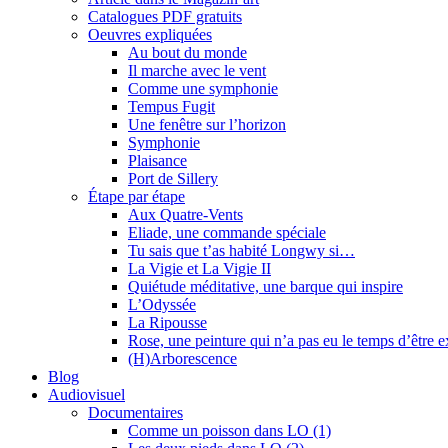
Catalogues PDF gratuits
Oeuvres expliquées
Au bout du monde
Il marche avec le vent
Comme une symphonie
Tempus Fugit
Une fenêtre sur l’horizon
Symphonie
Plaisance
Port de Sillery
Étape par étape
Aux Quatre-Vents
Eliade, une commande spéciale
Tu sais que t’as habité Longwy si…
La Vigie et La Vigie II
Quiétude méditative, une barque qui inspire
L’Odyssée
La Ripousse
Rose, une peinture qui n’a pas eu le temps d’être 
(H)Arborescence
Blog
Audiovisuel
Documentaires
Comme un poisson dans LO (1)