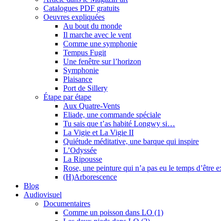
Catalogues PDF gratuits
Oeuvres expliquées
Au bout du monde
Il marche avec le vent
Comme une symphonie
Tempus Fugit
Une fenêtre sur l’horizon
Symphonie
Plaisance
Port de Sillery
Étape par étape
Aux Quatre-Vents
Eliade, une commande spéciale
Tu sais que t’as habité Longwy si…
La Vigie et La Vigie II
Quiétude méditative, une barque qui inspire
L’Odyssée
La Ripousse
Rose, une peinture qui n’a pas eu le temps d’être 
(H)Arborescence
Blog
Audiovisuel
Documentaires
Comme un poisson dans LO (1)