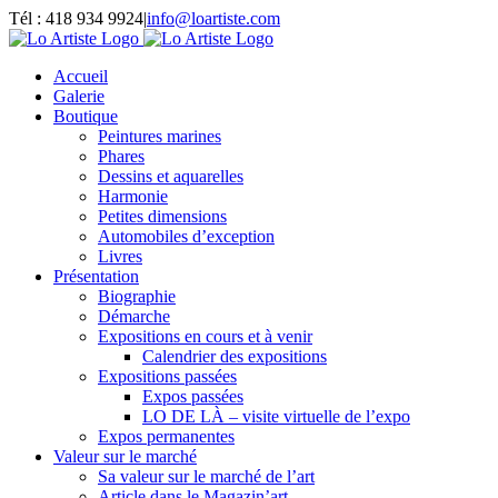
Passer
Tél : 418 934 9924
|
info@loartiste.com
au
Facebook
Instagram
Email
Pinterest
YouTube
contenu
Accueil
Galerie
Boutique
Peintures marines
Phares
Dessins et aquarelles
Harmonie
Petites dimensions
Automobiles d’exception
Livres
Présentation
Biographie
Démarche
Expositions en cours et à venir
Calendrier des expositions
Expositions passées
Expos passées
LO DE LÀ – visite virtuelle de l’expo
Expos permanentes
Valeur sur le marché
Sa valeur sur le marché de l’art
Article dans le Magazin’art