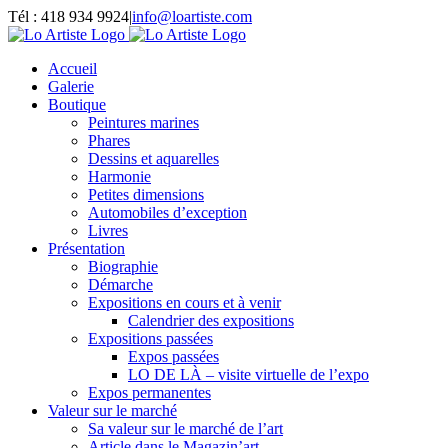
Passer
Tél : 418 934 9924
|
info@loartiste.com
au
Facebook
Instagram
Email
Pinterest
YouTube
contenu
Accueil
Galerie
Boutique
Peintures marines
Phares
Dessins et aquarelles
Harmonie
Petites dimensions
Automobiles d’exception
Livres
Présentation
Biographie
Démarche
Expositions en cours et à venir
Calendrier des expositions
Expositions passées
Expos passées
LO DE LÀ – visite virtuelle de l’expo
Expos permanentes
Valeur sur le marché
Sa valeur sur le marché de l’art
Article dans le Magazin’art