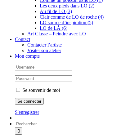
Comme un poisson dans LO (1)
Les deux pieds dans LO (2)
Au fil de LO (3)
Clair comme de LO de roche (4)
LO source d’inspiration (5)
LO de LÀ (6)
Art Classe – Peindre avec LO
Contact
Contacter l’artiste
Visiter son atelier
Mon compte
Se souvenir de moi
S'enregistrer
Rechercher: