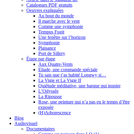
Catalogues PDF gratuits
Oeuvres expliquées
Au bout du monde
Il marche avec le vent
Comme une symphonie
Tempus Fugit
Une fenêtre sur l’horizon
Symphonie
Plaisance
Port de Sillery
Étape par étape
Aux Quatre-Vents
Eliade, une commande spéciale
Tu sais que t’as habité Longwy si…
La Vigie et La Vigie II
Quiétude méditative, une barque qui inspire
L’Odyssée
La Ripousse
Rose, une peinture qui n’a pas eu le temps d’être
exposée
(H)Arborescence
Blog
Audiovisuel
Documentaires