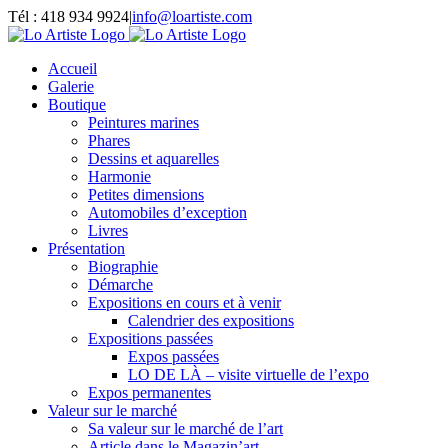
Passer
Tél : 418 934 9924
|
info@loartiste.com
au
Facebook
Instagram
Email
Pinterest
YouTube
contenu
Accueil
Galerie
Boutique
Peintures marines
Phares
Dessins et aquarelles
Harmonie
Petites dimensions
Automobiles d’exception
Livres
Présentation
Biographie
Démarche
Expositions en cours et à venir
Calendrier des expositions
Expositions passées
Expos passées
LO DE LÀ – visite virtuelle de l’expo
Expos permanentes
Valeur sur le marché
Sa valeur sur le marché de l’art
Article dans le Magazin’art