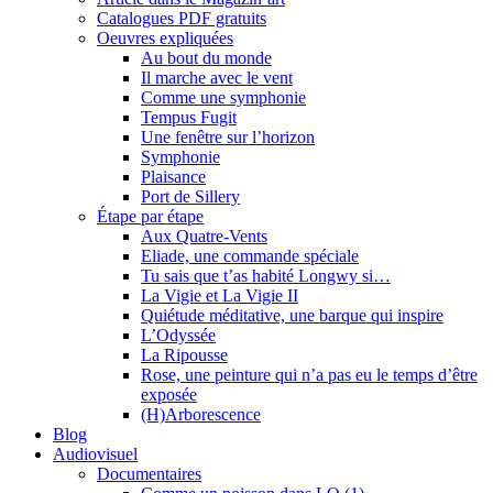
Catalogues PDF gratuits
Oeuvres expliquées
Au bout du monde
Il marche avec le vent
Comme une symphonie
Tempus Fugit
Une fenêtre sur l’horizon
Symphonie
Plaisance
Port de Sillery
Étape par étape
Aux Quatre-Vents
Eliade, une commande spéciale
Tu sais que t’as habité Longwy si…
La Vigie et La Vigie II
Quiétude méditative, une barque qui inspire
L’Odyssée
La Ripousse
Rose, une peinture qui n’a pas eu le temps d’être
exposée
(H)Arborescence
Blog
Audiovisuel
Documentaires