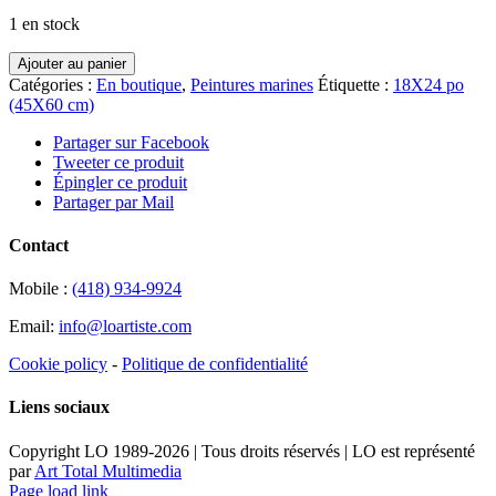
1 en stock
quantité
Ajouter au panier
de
Catégories :
En boutique
,
Peintures marines
Étiquette :
18X24 po
Sous
(45X60 cm)
le
soleil
Partager sur Facebook
humide
Tweeter ce produit
des
Épingler ce produit
métaux
Partager par Mail
hurlants
Contact
Mobile :
(418) 934-9924
Email:
info@loartiste.com
Cookie policy
-
Politique de confidentialité
Liens sociaux
Copyright LO 1989-2026 | Tous droits réservés | LO est représenté
par
Art Total Multimedia
Facebook
Instagram
Email
Pinterest
YouTube
Page load link