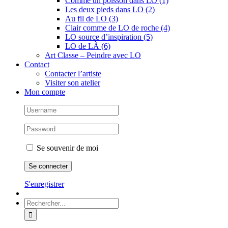
Comme un poisson dans LO (1)
Les deux pieds dans LO (2)
Au fil de LO (3)
Clair comme de LO de roche (4)
LO source d’inspiration (5)
LO de LÀ (6)
Art Classe – Peindre avec LO
Contact
Contacter l’artiste
Visiter son atelier
Mon compte
Se souvenir de moi
S'enregistrer
Rechercher: