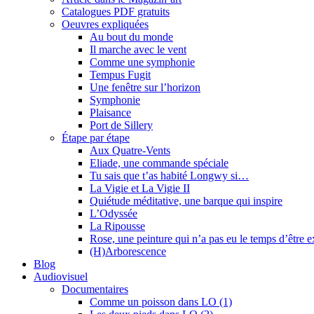
Catalogues PDF gratuits
Oeuvres expliquées
Au bout du monde
Il marche avec le vent
Comme une symphonie
Tempus Fugit
Une fenêtre sur l’horizon
Symphonie
Plaisance
Port de Sillery
Étape par étape
Aux Quatre-Vents
Eliade, une commande spéciale
Tu sais que t’as habité Longwy si…
La Vigie et La Vigie II
Quiétude méditative, une barque qui inspire
L’Odyssée
La Ripousse
Rose, une peinture qui n’a pas eu le temps d’être 
(H)Arborescence
Blog
Audiovisuel
Documentaires
Comme un poisson dans LO (1)