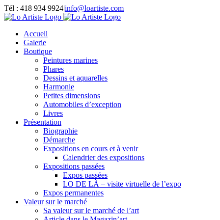
Passer
Tél : 418 934 9924
|
info@loartiste.com
au
Facebook
Instagram
Email
Pinterest
YouTube
contenu
Accueil
Galerie
Boutique
Peintures marines
Phares
Dessins et aquarelles
Harmonie
Petites dimensions
Automobiles d’exception
Livres
Présentation
Biographie
Démarche
Expositions en cours et à venir
Calendrier des expositions
Expositions passées
Expos passées
LO DE LÀ – visite virtuelle de l’expo
Expos permanentes
Valeur sur le marché
Sa valeur sur le marché de l’art
Article dans le Magazin’art