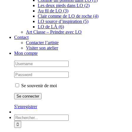
Comme un poisson dans LO (1)
Les deux pieds dans LO (2)
Au fil de LO (3)
Clair comme de LO de roche (4)
LO source d’inspiration (5)
LO de LÀ (6)
Art Classe – Peindre avec LO
Contact
Contacter l’artiste
Visiter son atelier
Mon compte
Se souvenir de moi
S'enregistrer
Rechercher: