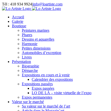
Passer
Tél : 418 934 9924
|
info@loartiste.com
au
Facebook
Instagram
Email
Pinterest
YouTube
contenu
Accueil
Galerie
Boutique
Peintures marines
Phares
Dessins et aquarelles
Harmonie
Petites dimensions
Automobiles d’exception
Livres
Présentation
Biographie
Démarche
Expositions en cours et à venir
Calendrier des expositions
Expositions passées
Expos passées
LO DE LÀ – visite virtuelle de l’expo
Expos permanentes
Valeur sur le marché
Sa valeur sur le marché de l’art
Article dans le Magazin’art