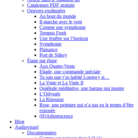
Catalogues PDF gratuits
Oeuvres expliquées
Au bout du monde
Il marche avec le vent
Comme une symphonie
Tempus Fugit
Une fenêtre sur l’horizon
Symphonie
Plaisance
Port de Sillery
Étape par étape
Aux Quatre-Vents
Eliade, une commande spéciale
Tu sais que t’as habité Longwy si…
La Vigie et La Vigie II
Quiétude méditative, une barque qui inspire
L’Odyssée
La Ripousse
Rose, une peinture qui n’a pas eu le temps d’être
exposée
(H)Arborescence
Blog
Audiovisuel
Documentaires