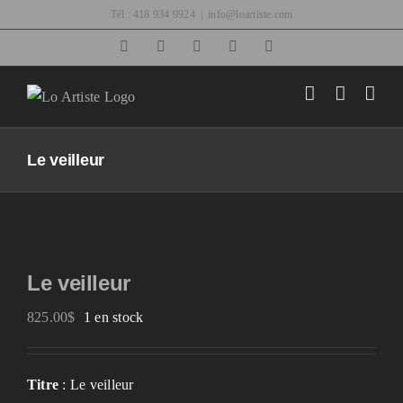
Passer
Tél : 418 934 9924
|
info@loartiste.com
au
Facebook
Instagram
Email
Pinterest
YouTube
contenu
Le veilleur
Le veilleur
825.00
$
1 en stock
Titre
: Le veilleur