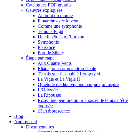
Catalogues PDF gratuits
Oeuvres expliquées
Au bout du monde
Il marche avec le vent
Comme une symphonie
Tempus Fugit
Une fenêtre sur l’horizon
Symphonie
Plaisance
Port de Sillery
Étape par étape
Aux Quatre-Vents
Eliade, une commande spéciale
Tu sais que t’as habité Longwy si…
La Vigie et La Vigie II
Quiétude méditative, une barque qui inspire
L’Odyssée
La Ripousse
Rose, une peinture qui n’a pas eu le temps d’être
exposée
(H)Arborescence
Blog
Audiovisuel
Documentaires