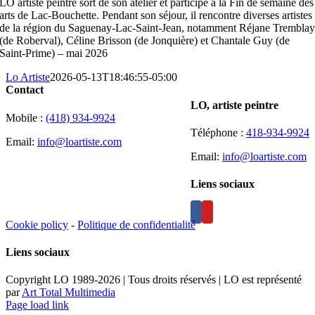
LO artiste peintre sort de son atelier et participe à la Fin de semaine des
arts de Lac-Bouchette. Pendant son séjour, il rencontre diverses artistes
de la région du Saguenay-Lac-Saint-Jean, notamment Réjane Trembla
(de Roberval), Céline Brisson (de Jonquière) et Chantale Guy (de
Saint-Prime) – mai 2026
Lo Artiste
2026-05-13T18:46:55-05:00
Contact
LO, artiste peintre
Mobile :
(418) 934-9924
Téléphone :
418-934-9924
Email:
info@loartiste.com
Email:
info@loartiste.com
Liens sociaux
Cookie policy
-
Politique de confidentialité
Liens sociaux
Copyright LO 1989-2026 | Tous droits réservés | LO est représenté
par
Art Total Multimedia
Facebook
Instagram
Email
Pinterest
YouTube
Page load link