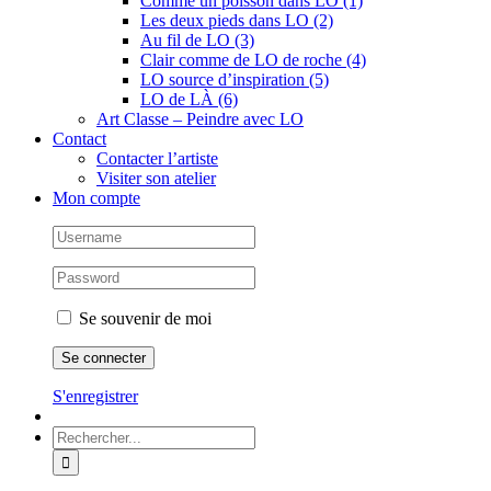
Comme un poisson dans LO (1)
Les deux pieds dans LO (2)
Au fil de LO (3)
Clair comme de LO de roche (4)
LO source d’inspiration (5)
LO de LÀ (6)
Art Classe – Peindre avec LO
Contact
Contacter l’artiste
Visiter son atelier
Mon compte
Se souvenir de moi
S'enregistrer
Rechercher: