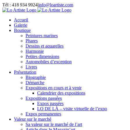
Passer
Tél : 418 934 9924
|
info@loartiste.com
au
Facebook
Instagram
Email
Pinterest
YouTube
contenu
Accueil
Galerie
Boutique
Peintures marines
Phares
Dessins et aquarelles
Harmonie
Petites dimensions
Automobiles d’exception
Livres
Présentation
Biographie
Démarche
Expositions en cours et à venir
Calendrier des expositions
Expositions passées
Expos passées
LO DE LÀ – visite virtuelle de l’expo
Expos permanentes
Valeur sur le marché
Sa valeur sur le marché de l’art
Article dans le Magazin’art