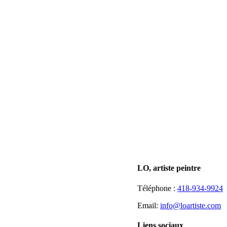
LO, artiste peintre
Téléphone :
418-934-9924
Email:
info@loartiste.com
Liens sociaux