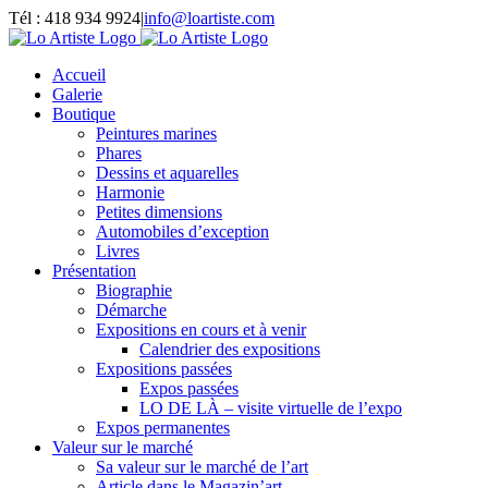
Passer
Tél : 418 934 9924
|
info@loartiste.com
au
Facebook
Instagram
Email
Pinterest
YouTube
contenu
Accueil
Galerie
Boutique
Peintures marines
Phares
Dessins et aquarelles
Harmonie
Petites dimensions
Automobiles d’exception
Livres
Présentation
Biographie
Démarche
Expositions en cours et à venir
Calendrier des expositions
Expositions passées
Expos passées
LO DE LÀ – visite virtuelle de l’expo
Expos permanentes
Valeur sur le marché
Sa valeur sur le marché de l’art
Article dans le Magazin’art