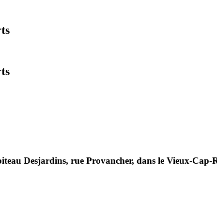
ts
ts
0
teau Desjardins, rue Provancher, dans le Vieux-Cap-Ro