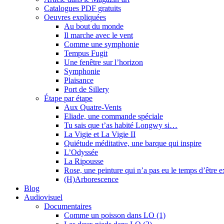
Catalogues PDF gratuits
Oeuvres expliquées
Au bout du monde
Il marche avec le vent
Comme une symphonie
Tempus Fugit
Une fenêtre sur l’horizon
Symphonie
Plaisance
Port de Sillery
Étape par étape
Aux Quatre-Vents
Eliade, une commande spéciale
Tu sais que t’as habité Longwy si…
La Vigie et La Vigie II
Quiétude méditative, une barque qui inspire
L’Odyssée
La Ripousse
Rose, une peinture qui n’a pas eu le temps d’être 
(H)Arborescence
Blog
Audiovisuel
Documentaires
Comme un poisson dans LO (1)