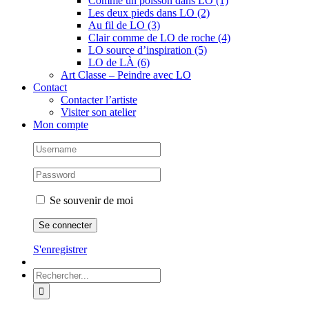
Comme un poisson dans LO (1)
Les deux pieds dans LO (2)
Au fil de LO (3)
Clair comme de LO de roche (4)
LO source d’inspiration (5)
LO de LÀ (6)
Art Classe – Peindre avec LO
Contact
Contacter l’artiste
Visiter son atelier
Mon compte
Se souvenir de moi
S'enregistrer
Rechercher: