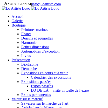
Passer
Tél : 418 934 9924
|
info@loartiste.com
au
Facebook
Instagram
Email
Pinterest
YouTube
contenu
Accueil
Galerie
Boutique
Peintures marines
Phares
Dessins et aquarelles
Harmonie
Petites dimensions
Automobiles d’exception
Livres
Présentation
Biographie
Démarche
Expositions en cours et à venir
Calendrier des expositions
Expositions passées
Expos passées
LO DE LÀ – visite virtuelle de l’expo
Expos permanentes
Valeur sur le marché
Sa valeur sur le marché de l’art
Article dans le Magazin’art