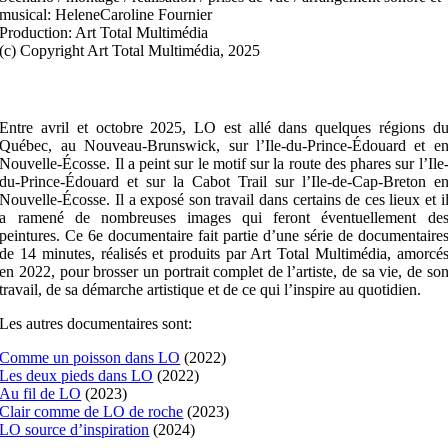
musical: HeleneCaroline Fournier
Production: Art Total Multimédia
(c) Copyright Art Total Multimédia, 2025
Entre avril et octobre 2025, LO est allé dans quelques régions d
Québec, au Nouveau-Brunswick, sur l’Ile-du-Prince-Édouard et e
Nouvelle-Écosse. Il a peint sur le motif sur la route des phares sur l’Ile
du-Prince-Édouard et sur la Cabot Trail sur l’Ile-de-Cap-Breton e
Nouvelle-Écosse. Il a exposé son travail dans certains de ces lieux et i
a ramené de nombreuses images qui feront éventuellement de
peintures. Ce 6e documentaire fait partie d’une série de documentaire
de 14 minutes, réalisés et produits par Art Total Multimédia, amorcé
en 2022, pour brosser un portrait complet de l’artiste, de sa vie, de so
travail, de sa démarche artistique et de ce qui l’inspire au quotidien.
Les autres documentaires sont:
Comme un poisson dans LO
(2022)
Les deux pieds dans LO
(2022)
Au fil de LO
(2023)
Clair comme de LO de roche
(2023)
LO source d’inspiration
(2024)