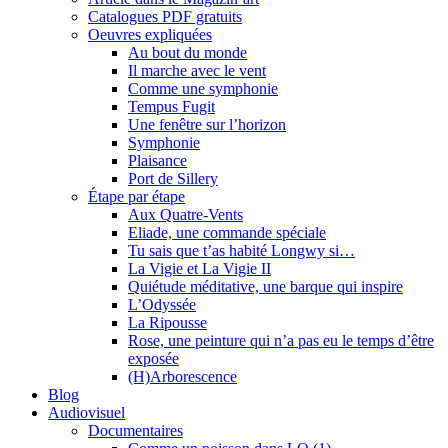
Catalogues PDF gratuits
Oeuvres expliquées
Au bout du monde
Il marche avec le vent
Comme une symphonie
Tempus Fugit
Une fenêtre sur l’horizon
Symphonie
Plaisance
Port de Sillery
Étape par étape
Aux Quatre-Vents
Eliade, une commande spéciale
Tu sais que t’as habité Longwy si…
La Vigie et La Vigie II
Quiétude méditative, une barque qui inspire
L’Odyssée
La Ripousse
Rose, une peinture qui n’a pas eu le temps d’être
exposée
(H)Arborescence
Blog
Audiovisuel
Documentaires