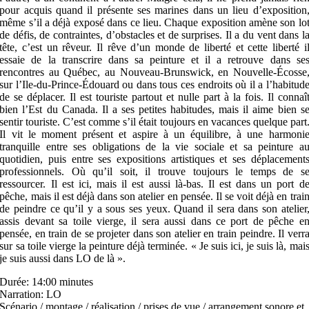
pour acquis quand il présente ses marines dans un lieu d’exposition
même s’il a déjà exposé dans ce lieu. Chaque exposition amène son lo
de défis, de contraintes, d’obstacles et de surprises. Il a du vent dans l
tête, c’est un rêveur. Il rêve d’un monde de liberté et cette liberté i
essaie de la transcrire dans sa peinture et il a retrouve dans se
rencontres au Québec, au Nouveau-Brunswick, en Nouvelle-Écosse
sur l’Ile-du-Prince-Édouard ou dans tous ces endroits où il a l’habitud
de se déplacer. Il est touriste partout et nulle part à la fois. Il connaî
bien l’Est du Canada. Il a ses petites habitudes, mais il aime bien s
sentir touriste. C’est comme s’il était toujours en vacances quelque part
Il vit le moment présent et aspire à un équilibre, à une harmoni
tranquille entre ses obligations de la vie sociale et sa peinture a
quotidien, puis entre ses expositions artistiques et ses déplacement
professionnels. Où qu’il soit, il trouve toujours le temps de s
ressourcer. Il est ici, mais il est aussi là-bas. Il est dans un port d
pêche, mais il est déjà dans son atelier en pensée. Il se voit déjà en trai
de peindre ce qu’il y a sous ses yeux. Quand il sera dans son atelier
assis devant sa toile vierge, il sera aussi dans ce port de pêche e
pensée, en train de se projeter dans son atelier en train peindre. Il verr
sur sa toile vierge la peinture déjà terminée. « Je suis ici, je suis là, mai
je suis aussi dans LO de là ».
Durée: 14:00 minutes
Narration: LO
Scénario / montage / réalisation / prises de vue / arrangement sonore et