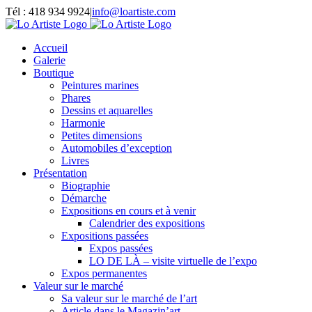
Passer
Tél : 418 934 9924
|
info@loartiste.com
au
Facebook
Instagram
Email
Pinterest
YouTube
contenu
Accueil
Galerie
Boutique
Peintures marines
Phares
Dessins et aquarelles
Harmonie
Petites dimensions
Automobiles d’exception
Livres
Présentation
Biographie
Démarche
Expositions en cours et à venir
Calendrier des expositions
Expositions passées
Expos passées
LO DE LÀ – visite virtuelle de l’expo
Expos permanentes
Valeur sur le marché
Sa valeur sur le marché de l’art
Article dans le Magazin’art