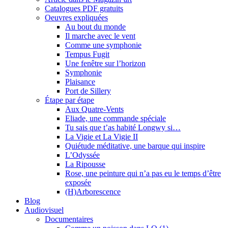
Catalogues PDF gratuits
Oeuvres expliquées
Au bout du monde
Il marche avec le vent
Comme une symphonie
Tempus Fugit
Une fenêtre sur l’horizon
Symphonie
Plaisance
Port de Sillery
Étape par étape
Aux Quatre-Vents
Eliade, une commande spéciale
Tu sais que t’as habité Longwy si…
La Vigie et La Vigie II
Quiétude méditative, une barque qui inspire
L’Odyssée
La Ripousse
Rose, une peinture qui n’a pas eu le temps d’être
exposée
(H)Arborescence
Blog
Audiovisuel
Documentaires