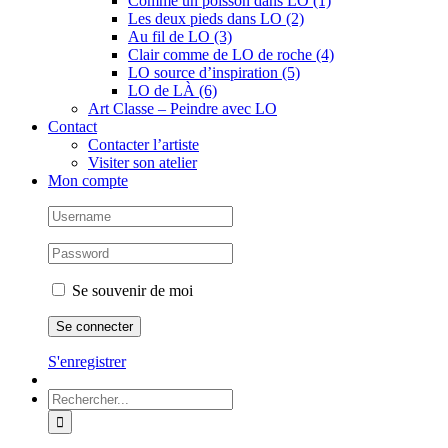
Comme un poisson dans LO (1)
Les deux pieds dans LO (2)
Au fil de LO (3)
Clair comme de LO de roche (4)
LO source d’inspiration (5)
LO de LÀ (6)
Art Classe – Peindre avec LO
Contact
Contacter l’artiste
Visiter son atelier
Mon compte
Se souvenir de moi
S'enregistrer
Rechercher: