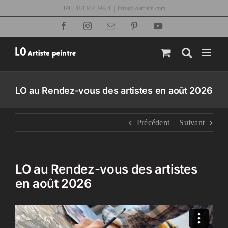
Passer
Tél : 418 934 9924
|
info@loartiste.com
au
Facebook
Instagram
Email
Pinterest
YouTube
contenu
LO au Rendez-vous des artistes en août 2026
Précédent
Suivant
LO au Rendez-vous des artistes
en août 2026