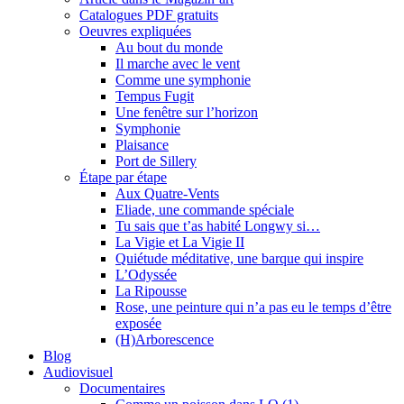
Catalogues PDF gratuits
Oeuvres expliquées
Au bout du monde
Il marche avec le vent
Comme une symphonie
Tempus Fugit
Une fenêtre sur l’horizon
Symphonie
Plaisance
Port de Sillery
Étape par étape
Aux Quatre-Vents
Eliade, une commande spéciale
Tu sais que t’as habité Longwy si…
La Vigie et La Vigie II
Quiétude méditative, une barque qui inspire
L’Odyssée
La Ripousse
Rose, une peinture qui n’a pas eu le temps d’être
exposée
(H)Arborescence
Blog
Audiovisuel
Documentaires