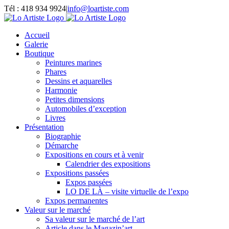
Passer
Tél : 418 934 9924
|
info@loartiste.com
au
Facebook
Instagram
Email
Pinterest
YouTube
contenu
Accueil
Galerie
Boutique
Peintures marines
Phares
Dessins et aquarelles
Harmonie
Petites dimensions
Automobiles d’exception
Livres
Présentation
Biographie
Démarche
Expositions en cours et à venir
Calendrier des expositions
Expositions passées
Expos passées
LO DE LÀ – visite virtuelle de l’expo
Expos permanentes
Valeur sur le marché
Sa valeur sur le marché de l’art
Article dans le Magazin’art