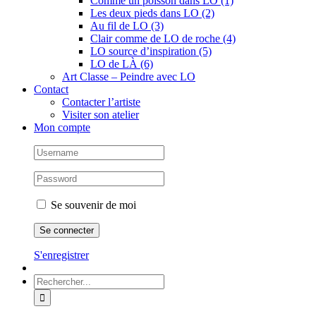
Comme un poisson dans LO (1)
Les deux pieds dans LO (2)
Au fil de LO (3)
Clair comme de LO de roche (4)
LO source d’inspiration (5)
LO de LÀ (6)
Art Classe – Peindre avec LO
Contact
Contacter l’artiste
Visiter son atelier
Mon compte
Se souvenir de moi
S'enregistrer
Rechercher: