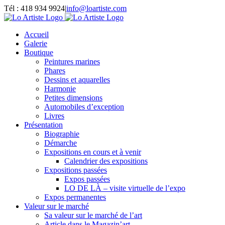
Passer
Tél : 418 934 9924
|
info@loartiste.com
au
Facebook
Instagram
Email
Pinterest
YouTube
contenu
Accueil
Galerie
Boutique
Peintures marines
Phares
Dessins et aquarelles
Harmonie
Petites dimensions
Automobiles d’exception
Livres
Présentation
Biographie
Démarche
Expositions en cours et à venir
Calendrier des expositions
Expositions passées
Expos passées
LO DE LÀ – visite virtuelle de l’expo
Expos permanentes
Valeur sur le marché
Sa valeur sur le marché de l’art
Article dans le Magazin’art