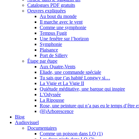
Catalogues PDF gratuits
Oeuvres expliquées
Au bout du monde
Il marche avec le vent
Comme une symphonie
Tempus Fugit
Une fenêtre sur l’horizon
Symphonie
Plaisance
Port de Sillery
Étape par étape
Aux Quatre-Vents
Eliade, une commande spéciale
Tu sais que t’as habité Longwy si…
La Vigie et La Vigie II
Quiétude méditative, une barque qui inspire
L’Odyssée
La Ripousse
Rose, une peinture qui n’a pas eu le temps d’être 
(H)Arborescence
Blog
Audiovisuel
Documentaires
Comme un poisson dans LO (1)