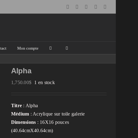
Facebook
Instagram
Email
Pinterest
YouTube
tact
Mon compte
Alpha
1,750.00
$
1 en stock
Titre
: Alpha
Médium
: Acrylique sur toile galerie
Dimensions
: 16X16 pouces
(40.64cmX40.64cm)