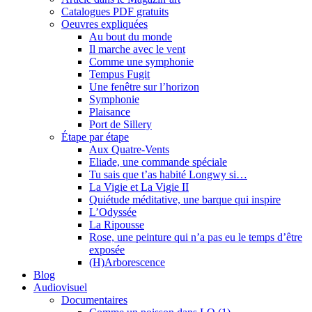
Catalogues PDF gratuits
Oeuvres expliquées
Au bout du monde
Il marche avec le vent
Comme une symphonie
Tempus Fugit
Une fenêtre sur l’horizon
Symphonie
Plaisance
Port de Sillery
Étape par étape
Aux Quatre-Vents
Eliade, une commande spéciale
Tu sais que t’as habité Longwy si…
La Vigie et La Vigie II
Quiétude méditative, une barque qui inspire
L’Odyssée
La Ripousse
Rose, une peinture qui n’a pas eu le temps d’être
exposée
(H)Arborescence
Blog
Audiovisuel
Documentaires