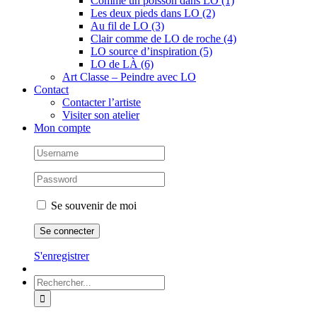
Comme un poisson dans LO (1)
Les deux pieds dans LO (2)
Au fil de LO (3)
Clair comme de LO de roche (4)
LO source d’inspiration (5)
LO de LÀ (6)
Art Classe – Peindre avec LO
Contact
Contacter l’artiste
Visiter son atelier
Mon compte
Se souvenir de moi
S'enregistrer
Rechercher: