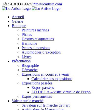
Passer
Tél : 418 934 9924
|
info@loartiste.com
au
Facebook
Instagram
Email
Pinterest
YouTube
contenu
Accueil
Galerie
Boutique
Peintures marines
Phares
Dessins et aquarelles
Harmonie
Petites dimensions
Automobiles d’exception
Livres
Présentation
Biographie
Démarche
Expositions en cours et à venir
Calendrier des expositions
Expositions passées
Expos passées
LO DE LÀ – visite virtuelle de l’expo
Expos permanentes
Valeur sur le marché
Sa valeur sur le marché de l’art
Article dans le Magazin’art