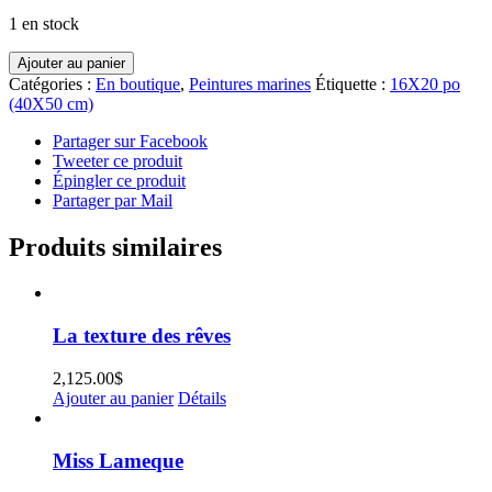
1 en stock
quantité
Ajouter au panier
de
Catégories :
En boutique
,
Peintures marines
Étiquette :
16X20 po
Au
(40X50 cm)
hasard
Partager sur Facebook
Tweeter ce produit
Épingler ce produit
Partager par Mail
Produits similaires
La texture des rêves
2,125.00
$
Ajouter au panier
Détails
Miss Lameque