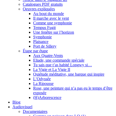
Catalogues PDF gratuits
Oeuvres expliquées
Au bout du monde
Il marche avec le vent
Comme une symphonie
Tempus Fugit
Une fenêtre sur l’horizon
Symphonie
Plaisance
Port de Sillery
Étape par étape
Aux Quatre-Vents
Eliade, une commande spéciale
Tu sais que t’as habité Longwy si…
La Vigie et La Vigie II
Quiétude méditative, une barque qui inspire
L’Odyssée
La Ripousse
Rose, une peinture qui n’a pas eu le temps d’être
exposée
(H)Arborescence
Blog
Audiovisuel
Documentaires