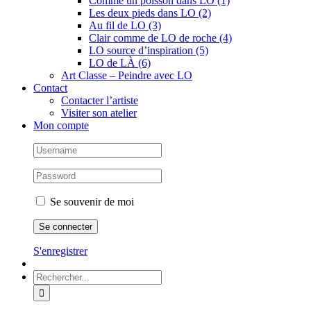
Comme un poisson dans LO (1)
Les deux pieds dans LO (2)
Au fil de LO (3)
Clair comme de LO de roche (4)
LO source d’inspiration (5)
LO de LÀ (6)
Art Classe – Peindre avec LO
Contact
Contacter l’artiste
Visiter son atelier
Mon compte
Se souvenir de moi
S'enregistrer
Rechercher: