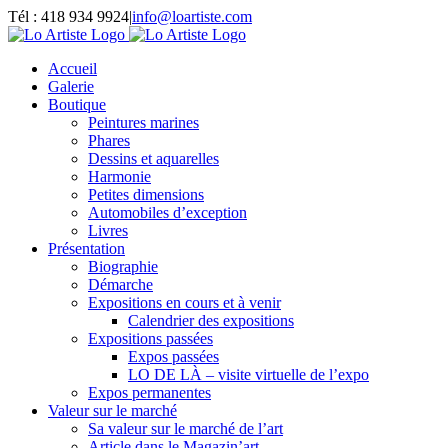
Passer
Tél : 418 934 9924
|
info@loartiste.com
au
Facebook
Instagram
Email
Pinterest
YouTube
contenu
Accueil
Galerie
Boutique
Peintures marines
Phares
Dessins et aquarelles
Harmonie
Petites dimensions
Automobiles d’exception
Livres
Présentation
Biographie
Démarche
Expositions en cours et à venir
Calendrier des expositions
Expositions passées
Expos passées
LO DE LÀ – visite virtuelle de l’expo
Expos permanentes
Valeur sur le marché
Sa valeur sur le marché de l’art
Article dans le Magazin’art