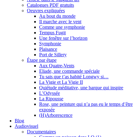
Catalogues PDF gratuits
Oeuvres expliquées
Au bout du monde
Il marche avec le vent
Comme une symphonie
Tempus Fugit
Une fenêtre sur l’horizon
Symphonie
Plaisance
Port de Sillery
Étape par étape
Aux Quatre-Vents
Eliade, une commande spéciale
Tu sais que t’as habité Longwy si…
La Vigie et La Vigie II
Quiétude méditative, une barque qui inspire
L’Odyssée
La Ripousse
Rose, une peinture qui n’a pas eu le temps d’être
exposée
(H)Arborescence
Blog
Audiovisuel
Documentaires