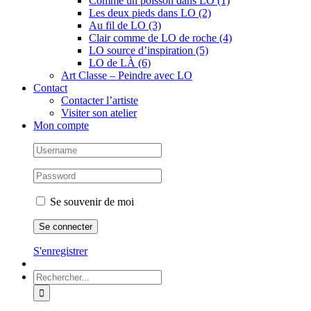
Comme un poisson dans LO (1)
Les deux pieds dans LO (2)
Au fil de LO (3)
Clair comme de LO de roche (4)
LO source d’inspiration (5)
LO de LÀ (6)
Art Classe – Peindre avec LO
Contact
Contacter l’artiste
Visiter son atelier
Mon compte
Se souvenir de moi
S'enregistrer
Rechercher: