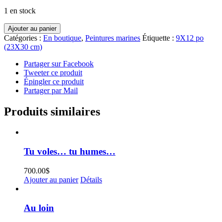
1 en stock
quantité
Ajouter au panier
de
Catégories :
En boutique
,
Peintures marines
Étiquette :
9X12 po
C'est
(23X30 cm)
exact
Partager sur Facebook
Tweeter ce produit
Épingler ce produit
Partager par Mail
Produits similaires
Tu voles… tu humes…
700.00
$
Ajouter au panier
Détails
Au loin