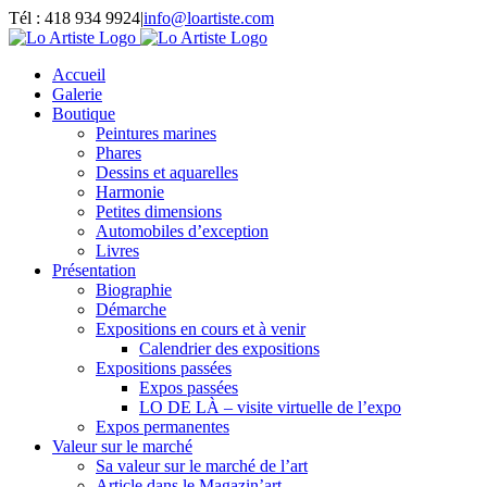
Passer
Tél : 418 934 9924
|
info@loartiste.com
au
Facebook
Instagram
Email
Pinterest
YouTube
contenu
Accueil
Galerie
Boutique
Peintures marines
Phares
Dessins et aquarelles
Harmonie
Petites dimensions
Automobiles d’exception
Livres
Présentation
Biographie
Démarche
Expositions en cours et à venir
Calendrier des expositions
Expositions passées
Expos passées
LO DE LÀ – visite virtuelle de l’expo
Expos permanentes
Valeur sur le marché
Sa valeur sur le marché de l’art
Article dans le Magazin’art