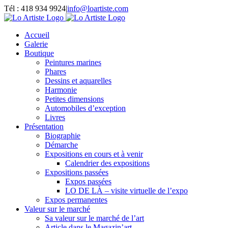
Passer
Tél : 418 934 9924
|
info@loartiste.com
au
Facebook
Instagram
Email
Pinterest
YouTube
contenu
Accueil
Galerie
Boutique
Peintures marines
Phares
Dessins et aquarelles
Harmonie
Petites dimensions
Automobiles d’exception
Livres
Présentation
Biographie
Démarche
Expositions en cours et à venir
Calendrier des expositions
Expositions passées
Expos passées
LO DE LÀ – visite virtuelle de l’expo
Expos permanentes
Valeur sur le marché
Sa valeur sur le marché de l’art
Article dans le Magazin’art