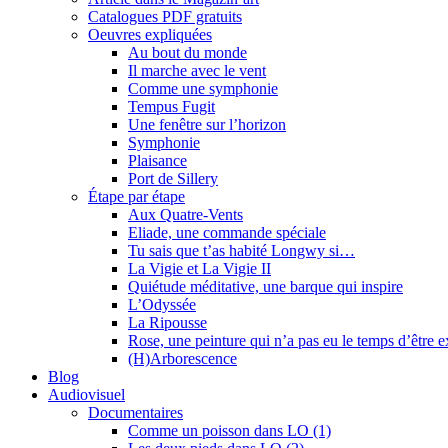
Catalogues PDF gratuits
Oeuvres expliquées
Au bout du monde
Il marche avec le vent
Comme une symphonie
Tempus Fugit
Une fenêtre sur l’horizon
Symphonie
Plaisance
Port de Sillery
Étape par étape
Aux Quatre-Vents
Eliade, une commande spéciale
Tu sais que t’as habité Longwy si…
La Vigie et La Vigie II
Quiétude méditative, une barque qui inspire
L’Odyssée
La Ripousse
Rose, une peinture qui n’a pas eu le temps d’être 
(H)Arborescence
Blog
Audiovisuel
Documentaires
Comme un poisson dans LO (1)