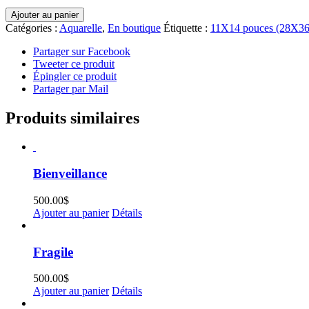
quantité
Ajouter au panier
de
Catégories :
Aquarelle
,
En boutique
Étiquette :
11X14 pouces (28X36
Demain
Partager sur Facebook
Tweeter ce produit
Épingler ce produit
Partager par Mail
Produits similaires
Bienveillance
500.00
$
Ajouter au panier
Détails
Fragile
500.00
$
Ajouter au panier
Détails