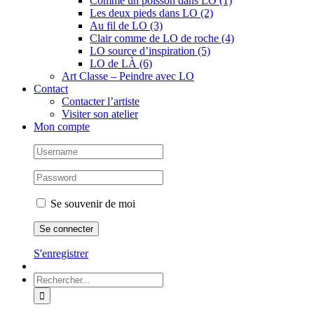
Comme un poisson dans LO (1)
Les deux pieds dans LO (2)
Au fil de LO (3)
Clair comme de LO de roche (4)
LO source d’inspiration (5)
LO de LÀ (6)
Art Classe – Peindre avec LO
Contact
Contacter l’artiste
Visiter son atelier
Mon compte
Se souvenir de moi
S'enregistrer
Rechercher: