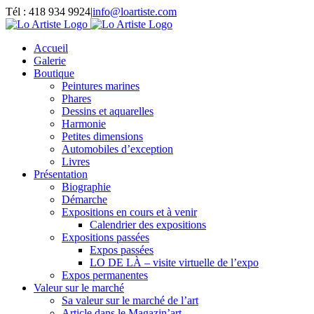
Passer
Tél : 418 934 9924
|
info@loartiste.com
au
Facebook
Instagram
Email
Pinterest
YouTube
contenu
Accueil
Galerie
Boutique
Peintures marines
Phares
Dessins et aquarelles
Harmonie
Petites dimensions
Automobiles d’exception
Livres
Présentation
Biographie
Démarche
Expositions en cours et à venir
Calendrier des expositions
Expositions passées
Expos passées
LO DE LÀ – visite virtuelle de l’expo
Expos permanentes
Valeur sur le marché
Sa valeur sur le marché de l’art
Article dans le Magazin’art