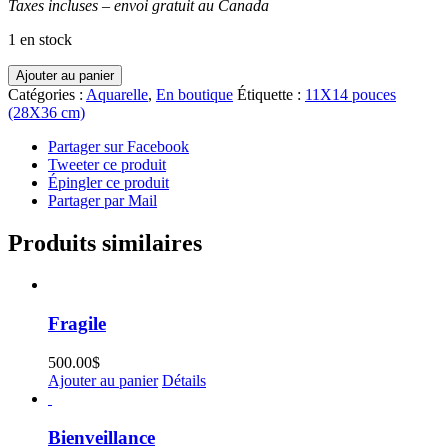
Taxes incluses – envoi gratuit au Canada
1 en stock
quantité
Ajouter au panier
de
Catégories :
Aquarelle
,
En boutique
Étiquette :
11X14 pouces
Une
(28X36 cm)
ville,
la
Partager sur Facebook
nuit...
Tweeter ce produit
Épingler ce produit
Partager par Mail
Produits similaires
Fragile
500.00
$
Ajouter au panier
Détails
Bienveillance