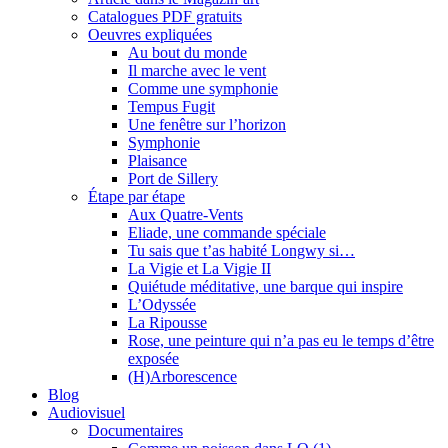
Catalogues PDF gratuits
Oeuvres expliquées
Au bout du monde
Il marche avec le vent
Comme une symphonie
Tempus Fugit
Une fenêtre sur l’horizon
Symphonie
Plaisance
Port de Sillery
Étape par étape
Aux Quatre-Vents
Eliade, une commande spéciale
Tu sais que t’as habité Longwy si…
La Vigie et La Vigie II
Quiétude méditative, une barque qui inspire
L’Odyssée
La Ripousse
Rose, une peinture qui n’a pas eu le temps d’être
exposée
(H)Arborescence
Blog
Audiovisuel
Documentaires