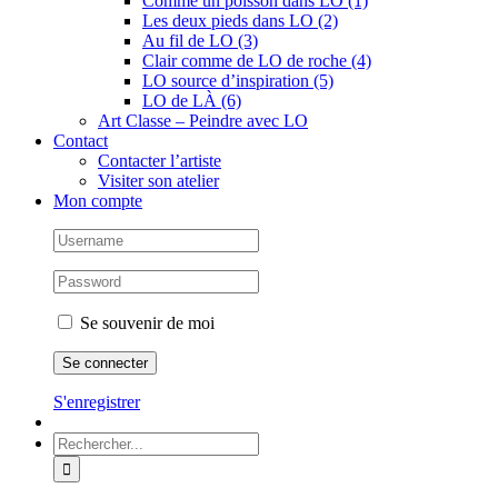
Comme un poisson dans LO (1)
Les deux pieds dans LO (2)
Au fil de LO (3)
Clair comme de LO de roche (4)
LO source d’inspiration (5)
LO de LÀ (6)
Art Classe – Peindre avec LO
Contact
Contacter l’artiste
Visiter son atelier
Mon compte
Se souvenir de moi
S'enregistrer
Rechercher: