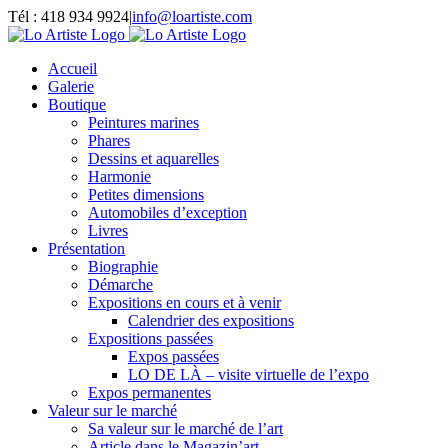
Passer
Tél : 418 934 9924
|
info@loartiste.com
au
Facebook
Instagram
Email
Pinterest
YouTube
contenu
Accueil
Galerie
Boutique
Peintures marines
Phares
Dessins et aquarelles
Harmonie
Petites dimensions
Automobiles d’exception
Livres
Présentation
Biographie
Démarche
Expositions en cours et à venir
Calendrier des expositions
Expositions passées
Expos passées
LO DE LÀ – visite virtuelle de l’expo
Expos permanentes
Valeur sur le marché
Sa valeur sur le marché de l’art
Article dans le Magazin’art