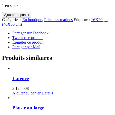
1 en stock
quantité
Ajouter au panier
de
Catégories :
En boutique
,
Peintures marines
Étiquette :
16X20 po
En
(40X50 cm)
famille
Partager sur Facebook
Tweeter ce produit
Épingler ce produit
Partager par Mail
Produits similaires
Latence
2,125.00
$
Ajouter au panier
Détails
Plaisir au large