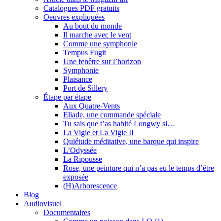
Catalogues PDF gratuits
Oeuvres expliquées
Au bout du monde
Il marche avec le vent
Comme une symphonie
Tempus Fugit
Une fenêtre sur l’horizon
Symphonie
Plaisance
Port de Sillery
Étape par étape
Aux Quatre-Vents
Eliade, une commande spéciale
Tu sais que t’as habité Longwy si…
La Vigie et La Vigie II
Quiétude méditative, une barque qui inspire
L’Odyssée
La Ripousse
Rose, une peinture qui n’a pas eu le temps d’être
exposée
(H)Arborescence
Blog
Audiovisuel
Documentaires