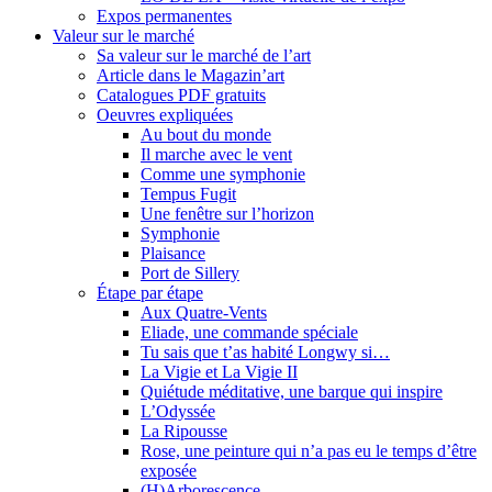
Expos permanentes
Valeur sur le marché
Sa valeur sur le marché de l’art
Article dans le Magazin’art
Catalogues PDF gratuits
Oeuvres expliquées
Au bout du monde
Il marche avec le vent
Comme une symphonie
Tempus Fugit
Une fenêtre sur l’horizon
Symphonie
Plaisance
Port de Sillery
Étape par étape
Aux Quatre-Vents
Eliade, une commande spéciale
Tu sais que t’as habité Longwy si…
La Vigie et La Vigie II
Quiétude méditative, une barque qui inspire
L’Odyssée
La Ripousse
Rose, une peinture qui n’a pas eu le temps d’être
exposée
(H)Arborescence