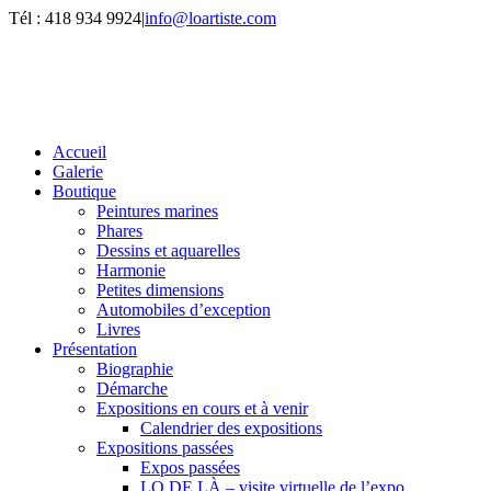
Passer
Tél : 418 934 9924
|
info@loartiste.com
au
Facebook
Instagram
Email
Pinterest
YouTube
contenu
Accueil
Galerie
Boutique
Peintures marines
Phares
Dessins et aquarelles
Harmonie
Petites dimensions
Automobiles d’exception
Livres
Présentation
Biographie
Démarche
Expositions en cours et à venir
Calendrier des expositions
Expositions passées
Expos passées
LO DE LÀ – visite virtuelle de l’expo