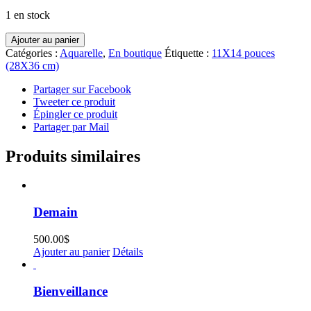
1 en stock
quantité
Ajouter au panier
de
Catégories :
Aquarelle
,
En boutique
Étiquette :
11X14 pouces
Fragile
(28X36 cm)
Partager sur Facebook
Tweeter ce produit
Épingler ce produit
Partager par Mail
Produits similaires
Demain
500.00
$
Ajouter au panier
Détails
Bienveillance