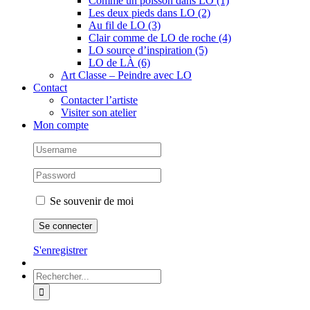
Comme un poisson dans LO (1)
Les deux pieds dans LO (2)
Au fil de LO (3)
Clair comme de LO de roche (4)
LO source d’inspiration (5)
LO de LÀ (6)
Art Classe – Peindre avec LO
Contact
Contacter l’artiste
Visiter son atelier
Mon compte
Se souvenir de moi
S'enregistrer
Rechercher: