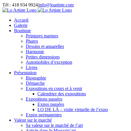
Passer
Tél : 418 934 9924
|
info@loartiste.com
au
Facebook
Instagram
Email
Pinterest
YouTube
contenu
Accueil
Galerie
Boutique
Peintures marines
Phares
Dessins et aquarelles
Harmonie
Petites dimensions
Automobiles d’exception
Livres
Présentation
Biographie
Démarche
Expositions en cours et à venir
Calendrier des expositions
Expositions passées
Expos passées
LO DE LÀ – visite virtuelle de l’expo
Expos permanentes
Valeur sur le marché
Sa valeur sur le marché de l’art
Article dans le Magazin’art