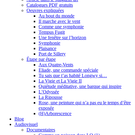
Catalogues PDF gratuits
Oeuvres expliquées
Au bout du monde
Il marche avec le vent
Comme une symphonie
Tempus Fugit
Une fenêtre sur l’horizon
Symphonie
Plaisance
Port de Sillery
Étape par étape
Aux Quatre-Vents
Eliade, une commande spéciale
Tu sais que t’as habité Longwy si…
La Vigie et La Vigie II
Quiétude méditative, une barque qui inspire
L’Odyssée
La Ripousse
Rose, une peinture qui n’a pas eu le temps d’être
exposée
(H)Arborescence
Blog
Audiovisuel
Documentaires