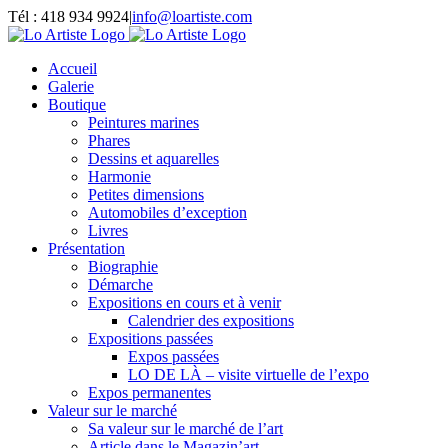
Passer
Tél : 418 934 9924
|
info@loartiste.com
au
Facebook
Instagram
Email
Pinterest
YouTube
contenu
Accueil
Galerie
Boutique
Peintures marines
Phares
Dessins et aquarelles
Harmonie
Petites dimensions
Automobiles d’exception
Livres
Présentation
Biographie
Démarche
Expositions en cours et à venir
Calendrier des expositions
Expositions passées
Expos passées
LO DE LÀ – visite virtuelle de l’expo
Expos permanentes
Valeur sur le marché
Sa valeur sur le marché de l’art
Article dans le Magazin’art