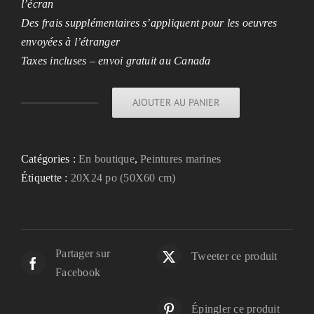
l’écran
Des frais supplémentaires s’appliquent pour les oeuvres
envoyées à l’étranger
Taxes incluses – envoi gratuit au Canada
AJOUTER AU PANIER
quantité
de
Mathématiques
Catégories :
En boutique
,
Peintures marines
métalliques
Étiquette :
20X24 po (50X60 cm)
Partager sur
Tweeter ce produit
Facebook
Épingler ce produit