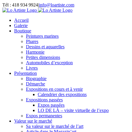
Passer
Tél : 418 934 9924
|
info@loartiste.com
au
Facebook
Instagram
Email
Pinterest
YouTube
contenu
Accueil
Galerie
Boutique
Peintures marines
Phares
Dessins et aquarelles
Harmonie
Petites dimensions
Automobiles d’exception
Livres
Présentation
Biographie
Démarche
Expositions en cours et à venir
Calendrier des expositions
Expositions passées
Expos passées
LO DE LÀ – visite virtuelle de l’expo
Expos permanentes
Valeur sur le marché
Sa valeur sur le marché de l’art
Article dans le Magazin’art