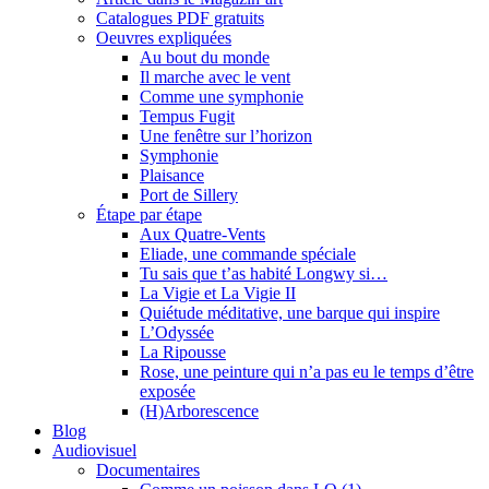
Catalogues PDF gratuits
Oeuvres expliquées
Au bout du monde
Il marche avec le vent
Comme une symphonie
Tempus Fugit
Une fenêtre sur l’horizon
Symphonie
Plaisance
Port de Sillery
Étape par étape
Aux Quatre-Vents
Eliade, une commande spéciale
Tu sais que t’as habité Longwy si…
La Vigie et La Vigie II
Quiétude méditative, une barque qui inspire
L’Odyssée
La Ripousse
Rose, une peinture qui n’a pas eu le temps d’être
exposée
(H)Arborescence
Blog
Audiovisuel
Documentaires