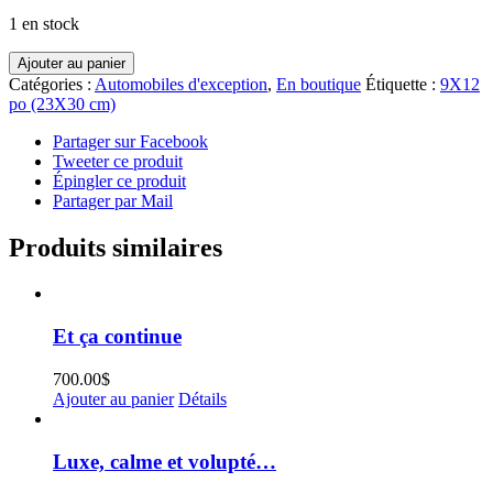
1 en stock
quantité
Ajouter au panier
de
Catégories :
Automobiles d'exception
,
En boutique
Étiquette :
9X12
Oldsmobile
po (23X30 cm)
Partager sur Facebook
Tweeter ce produit
Épingler ce produit
Partager par Mail
Produits similaires
Et ça continue
700.00
$
Ajouter au panier
Détails
Luxe, calme et volupté…