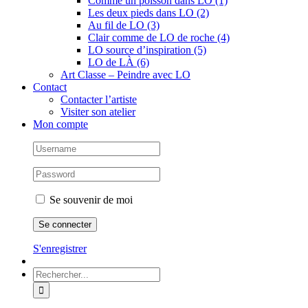
Comme un poisson dans LO (1)
Les deux pieds dans LO (2)
Au fil de LO (3)
Clair comme de LO de roche (4)
LO source d’inspiration (5)
LO de LÀ (6)
Art Classe – Peindre avec LO
Contact
Contacter l’artiste
Visiter son atelier
Mon compte
Se souvenir de moi
S'enregistrer
Rechercher: